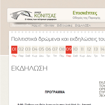
Επισκέπτες
Οδηγός της Περιοχής
Βρίσκεστε εδώ:
Αρχική
»
Κόνιτσα
»
Εκδηλώσεις
»
ΕΚΔΗΛΩΣΗ
Πολιτιστικά δρώμενα και εκδηλώσεις τ
01
02
03
04
05
06
07
08
09
10
11
12
13
14
Πεμ
Παρ
Σαβ
Κυρ
Δευ
Τρι
Τετ
Πεμ
Παρ
Σαβ
Κυρ
Δευ
Τρι
Τετ
ΕΚΔΗΛΩΣΗ
ΕΚ
ΤΟΥ
ΟΡ
ΣΤΡ
78 