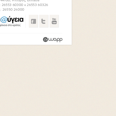
. 44100, Ήπειρος, Ελλάδα
: 26553 60300 κ 26553 60326
: 26550 24000