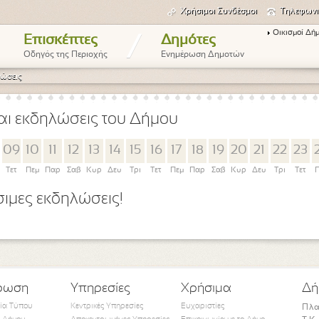
Χρήσιμοι Συνδέσμοι
Τηλεφωνι
Οικισμοί Δή
/
Επισκέπτες
Δημότες
Οδηγός της Περιοχής
Ενημέρωση Δημοτών
ώσεις
αι εκδηλώσεις του Δήμου
09
10
11
12
13
14
15
16
17
18
19
20
21
22
23
Τετ
Πεμ
Παρ
Σαβ
Κυρ
Δευ
Τρι
Τετ
Πεμ
Παρ
Σαβ
Κυρ
Δευ
Τρι
Τετ
Π
ιμες εκδηλώσεις!
ρωση
Υπηρεσίες
Χρήσιμα
Δή
τία Τύπου
Κεντρικές Υπηρεσίες
Ευχαριστίες
Πλα