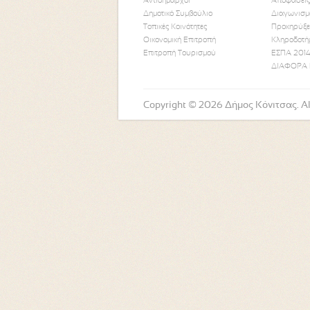
Αντιδήμαρχοι
Αποφάσεις
Δημοτικό Συμβούλιο
Διαγωνισμ
Τοπικές Κοινότητες
Προκηρύξε
Οικονομική Επιτροπή
Κληροδοτή
Επιτροπή Τουρισμού
ΕΣΠΑ 2014
ΔΙΑΦΟΡΑ 
Copyright © 2026 Δήμος Κόνιτσας. All