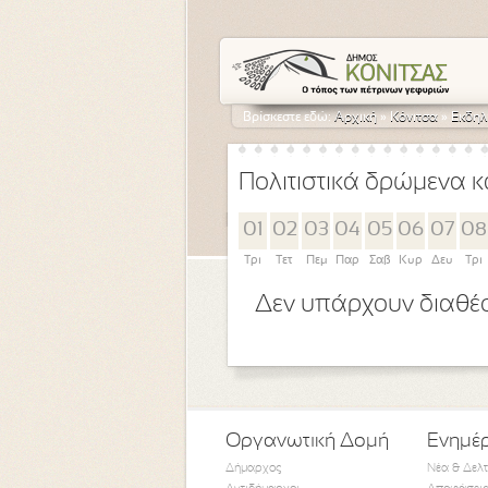
Βρίσκεστε εδώ:
Αρχική
»
Κόνιτσα
»
Εκδηλ
Πολιτιστικά δρώμενα κ
01
02
03
04
05
06
07
08
Τρι
Τετ
Πεμ
Παρ
Σαβ
Κυρ
Δευ
Τρι
Δεν υπάρχουν διαθέσ
Οργανωτική Δομή
Ενημέ
Δήμαρχος
Νέα & Δελ