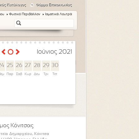
κός Κατάλογος
Φόρμα Επικοινωνίας
μου
Φυσικό Περιβάλλον
Ιαματικά Λουτρά
Ιούνιος 2021
24
25
26
27
28
29
30
εμ
Παρ
Σαβ
Κυρ
Δευ
Τρι
Τετ
μος Κόνιτσας
τεία Δημαρχείου, Κόνιτσα