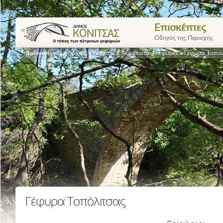
Επισκέπτες
Οδηγός της Περιοχής
Βρίσκεστε εδώ:
Αρχική
»
Κόνιτσα
»
Αξιοθέατα
»
Γεφύρια
»
Γέφυρα Τοπό
Γέφυρα Τοπόλιτσας