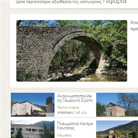
Γεφύρια
Δείτε περισσότερα αξιοθέατα της κατηγορίας:
Χτί
πρό
Αναγνωστοπούλει
ος Γεωργική Σχολή
Παλιά κτήρια
Απόσταση:
1,65 χλμ
Πνευματικό Κέντρο
Κόνιτσας
Μουσεία