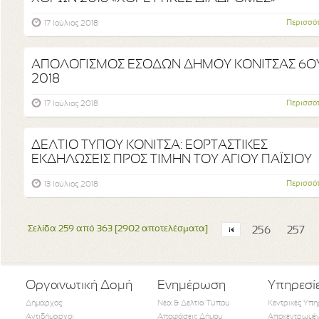
Περισσό
17 Ιούλιος 2018
ΑΠΟΛΟΓΙΣΜΟΣ ΕΣΟΔΩΝ ΔΗΜΟΥ ΚΟΝΙΤΣΑΣ 6Ο
2018
Περισσό
17 Ιούλιος 2018
ΔΕΛΤΙΟ ΤΥΠΟΥ ΚΟΝΙΤΣΑ: ΕΟΡΤΑΣΤΙΚΕΣ
ΕΚΔΗΛΩΣΕΙΣ ΠΡΟΣ ΤΙΜΗΝ ΤΟΥ ΑΓΙΟΥ ΠΑΪΣΙΟΥ
Περισσό
13 Ιούλιος 2018
Σελίδα 259 από 363 [2902 αποτελέσματα]
256
257
Οργανωτική Δομή
Ενημέρωση
Υπηρεσί
Δήμαρχος
Νέα & Δελτία Τύπου
Κεντρικές Υπη
Αντιδήμαρχοι
Αποφάσεις Δήμου
Αποκεντρωμέν