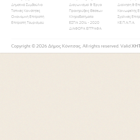
Δημοτικό Συμβούλιο
Διαγωνισμοί & Έργα
Διοίκηση & Επ
Τοπικές Κοινότητες
Προκηρύξεις Θέσεων
Κοινωφελής Ε
Οικονομική Επιτροπή
Κληροδοτήματα
Σχολικές Επιτ
Like Us
Follow Us
Watch
Επιτροπή Τουρισμού
ΕΣΠΑ 2014 - 2020
ΚΕ.Π.Α.Π.Α.
ΔΙΑΦΟΡΑ ΕΓΓΡΑΦΑ
Copyright © 2026 Δήμος Κόνιτσας. All rights reserved. Valid
XH