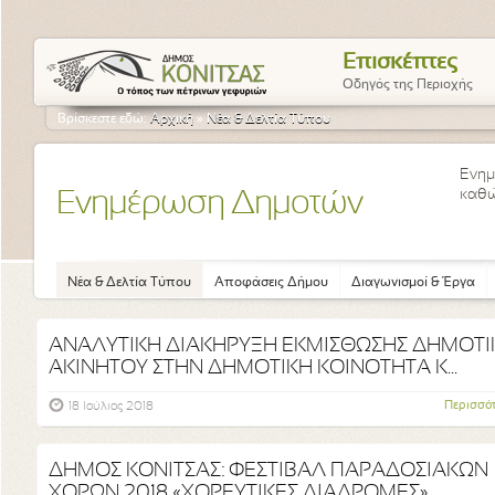
Επισκέπτες
Οδηγός της Περιοχής
Βρίσκεστε εδώ:
Αρχική
»
Νέα & Δελτία Τύπου
Ενημ
καθώ
Ενημέρωση Δημοτών
Νέα & Δελτία Τύπου
Αποφάσεις Δήμου
Διαγωνισμοί & Έργα
ΑΝΑΛΥΤΙΚΗ ΔΙΑΚΗΡΥΞΗ ΕΚΜΙΣΘΩΣΗΣ ΔΗΜΟΤΙ
ΑΚΙΝΗΤΟΥ ΣΤΗΝ ΔΗΜΟΤΙΚΗ ΚΟΙΝΟΤΗΤΑ Κ...
Περισσό
18 Ιούλιος 2018
ΔΗΜΟΣ ΚΟΝΙΤΣΑΣ: ΦΕΣΤΙΒΑΛ ΠΑΡΑΔΟΣΙΑΚΩΝ
ΧΟΡΩΝ 2018 «ΧΟΡΕΥΤΙΚΕΣ ΔΙΑΔΡΟΜΕΣ»