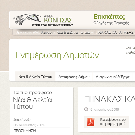
Επισκέπτες
Οδηγός της Περιοχής
Βρίσκεστε εδώ:
Αρχική
»
Νέα & Δελτία Τύπου
»
ΠΙΙΝΑΚΑΣ ΚΑΤΑΤΑΞΗΣ
Ενημ
καθώ
Ενημέρωση Δημοτών
Νέα & Δελτία Τύπου
Αποφάσεις Δήμου
Διαγωνισμοί & Έργα
Τα πιο πρόσφατα
ΠΙΙΝΑΚΑΣ Κ
Νέα & Δελτία
Τύπου
18 Ιανουάριος 2018
Κατεβάστε το
Διακήρυξη
σε μορφή pdf
05 Αύγουστος 2026
ΠΡΟΣΚΛΗΣΗ