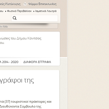
κός Κατάλογος
Φόρμα Επικοινωνίας
μου
Φυσικό Περιβάλλον
Ιαματικά Λουτρά
όνιτσα
οινώσεις του Δήμου Κόνιτσας
ου.
 2014 - 2020
ΔΙΑΦΟΡΑ ΕΓΓΡΑΦΑ
ογράφοι της
ά (37) τουριστικοί πράκτορες και
 Διευθύνοντα Σύμβουλο της