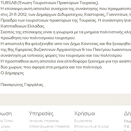
TURSAB (Ένωση Τουριστικών Πρακτόρων Τουρκίας).
Η επίσκεψη αυτή αποτελεί συνέχεια της συνάντησης που πραγματοπ
στις 21-11-2012, των Δημάρχων Διδυμοτείχου, Καστοριάς, Γιαννιτσών, 
Πρόεδρο των τουριστικών πρακτόρων της Τουρκίας. H συνάντηση ήτ
Καππαδοκών Ελλάδας.
Σκοπός της επίσκεψης είναι η γνωριμία με τα μνημεία πολιτιστικής κλ
προώθηση του πολιτισμικού τουρισμού.
Η αποστολή θα φιλοξενηθεί από τον Δήμο Κόνιτσας και θα ξεναγηθεί
της 8ης Εφορείας Βυζαντινών Αρχαιοτήτων & του Παν/μίου Ιωαννίνω
συνάντηση με τοπικούς φορείς του τουρισμού και του πολιτισμού.
Η προσπάθεια αυτή αποτελεί ένα ελπιδοφόρο ξεκίνημα για την ανάπτ
δύο χωρών, που αφορά στα μνημεία και τον πολιτισμό.
Ο Δήμαρχος
Παναγιώτης Γαργάλας
ρωση
Υπηρεσίες
Χρήσιμα
Δή
τία Τύπου
Κεντρικές Υπηρεσίες
Ευχαριστίες
Πλα
 Δήμου
Αποκεντρωμένες Υπηρεσίες
Επικοινωνία με το Δήμο
Τ.Κ