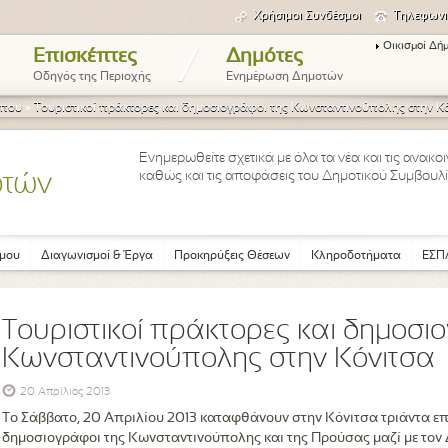
Χρήσιμοι Συνδέσμοι
Τηλεφωνι
Οικισμοί Δή
/
Επισκέπτες
Δημότες
Οδηγός της Περιοχής
Ενημέρωση Δημοτών
ύπου
»
Τουριστικοί πράκτορες και δημοσιογράφοι της Κωνσταντινούπολης στην Κ
Ενημερωθείτε σχετικά με όλα τα νέα και τις ανακ
καθώς και τις αποφάσεις του Δημοτικού Συμβουλί
οτών
μου
Διαγωνισμοί & Έργα
Προκηρύξεις Θέσεων
Κληροδοτήματα
ΕΣΠΑ
Τουριστικοί πράκτορες και δημοσι
Κωνσταντινούπολης στην Κόνιτσα
20 Απρίλιος 2013
Το Σάββατο, 20 Απριλίου 2013 καταφθάνουν στην Κόνιτσα τριάντα επτ
δημοσιογράφοι της Κωνσταντινούπολης και της Προύσας μαζί με τον