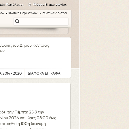
κός Κατάλογος
Φόρμα Επικοινωνίας
μου
Φυσικό Περιβάλλον
Ιαματικά Λουτρά
οινώσεις του Δήμου Κόνιτσας
ου.
 2014 - 2020
ΔΙΑΦΟΡΑ ΕΓΓΡΑΦΑ
ότι την Πέμπτη 25 & την
νίου 2026 και ώρες 08:00 έως
οποιηθεί η 100η διανομή