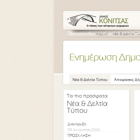
Βρίσκεστε εδώ:
Αρχική
»
Νέα & Δελτία Τ
Ενημέρωση Δημ
Νέα & Δελτία Τύπου
Αποφάσεις Δή
Τα πιο πρόσφατα
Νέα & Δελτία
Τύπου
Διακήρυξη
05 Αύγουστος 2026
ΠΡΟΣΚΛΗΣΗ