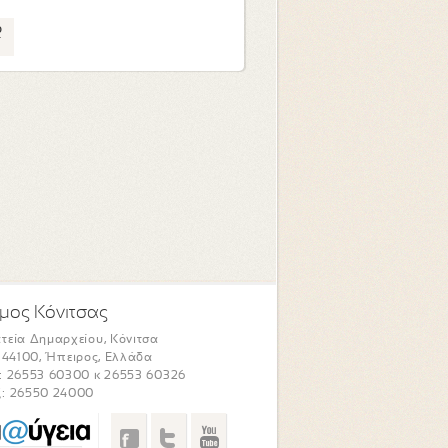
ο
μος Κόνιτσας
τεία Δημαρχείου, Κόνιτσα
. 44100, Ήπειρος, Ελλάδα
: 26553 60300 κ 26553 60326
: 26550 24000