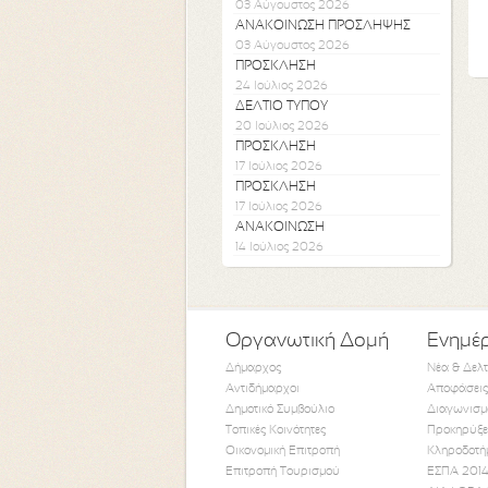
03 Αύγουστος 2026
ΑΝΑΚΟΙΝΩΣΗ ΠΡΟΣΛΗΨΗΣ
03 Αύγουστος 2026
ΠΡΟΣΚΛΗΣΗ
24 Ιούλιος 2026
ΔΕΛΤΙΟ ΤΥΠΟΥ
20 Ιούλιος 2026
ΠΡΟΣΚΛΗΣΗ
17 Ιούλιος 2026
ΠΡΟΣΚΛΗΣΗ
17 Ιούλιος 2026
ΑΝΑΚΟΙΝΩΣΗ
14 Ιούλιος 2026
Οργανωτική Δομή
Ενημέ
Δήμαρχος
Νέα & Δελ
Αντιδήμαρχοι
Αποφάσεις
Δημοτικό Συμβούλιο
Διαγωνισμ
Τοπικές Κοινότητες
Προκηρύξε
Οικονομική Επιτροπή
Κληροδοτή
Επιτροπή Τουρισμού
ΕΣΠΑ 2014