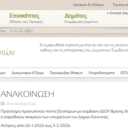
Χρήσιμοι Συνδέσμοι
Τηλεφωνι
Οικισμοί Δή
/
Επισκέπτες
Δημότες
Οδηγός της Περιοχής
Ενημέρωση Δημοτών
ύπου
»
ΑΝΑΚΟΙΝΩΣΗ
Ενημερωθείτε σχετικά με όλα τα νέα και τις ανακ
καθώς και τις αποφάσεις του Δημοτικού Συμβουλί
οτών
μου
Διαγωνισμοί & Έργα
Προκηρύξεις Θέσεων
Κληροδοτήματα
ΕΣΠΑ
ΑΝΑΚΟΙΝΩΣΗ
23 Ιανουάριος 2026
Πρόσληψη προσωπικού πέντε (5) ατόμων με σύμβαση ΙΔΟΧ 8μηνης δι
ή παροδικών αναγκών των υπηρεσιών του Δήμου Κόνιτσας.
Αιτήσεις από 26-1-2026 έως 5-2-2026.