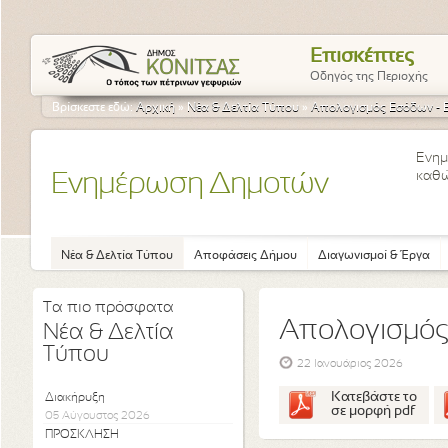
Επισκέπτες
Οδηγός της Περιοχής
Βρίσκεστε εδώ:
Αρχική
»
Νέα & Δελτία Τύπου
»
Απολογισμός Εσόδων - 
Ενημ
καθώ
Ενημέρωση Δημοτών
Νέα & Δελτία Τύπου
Αποφάσεις Δήμου
Διαγωνισμοί & Έργα
Τα πιο πρόσφατα
Απολογισμός
Νέα & Δελτία
Τύπου
22 Ιανουάριος 2026
Κατεβάστε το
Διακήρυξη
σε μορφή pdf
05 Αύγουστος 2026
ΠΡΟΣΚΛΗΣΗ