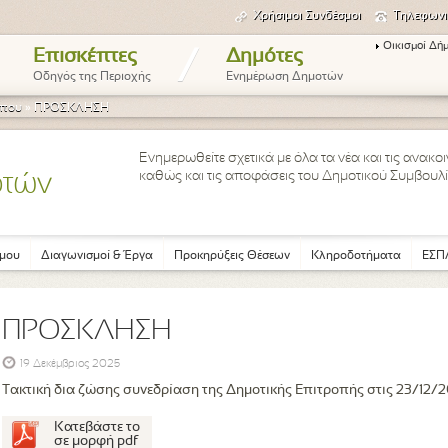
Χρήσιμοι Συνδέσμοι
Τηλεφωνι
Οικισμοί Δή
/
Επισκέπτες
Δημότες
Οδηγός της Περιοχής
Ενημέρωση Δημοτών
ύπου
»
ΠΡΟΣΚΛΗΣΗ
Ενημερωθείτε σχετικά με όλα τα νέα και τις ανακ
καθώς και τις αποφάσεις του Δημοτικού Συμβουλί
οτών
μου
Διαγωνισμοί & Έργα
Προκηρύξεις Θέσεων
Κληροδοτήματα
ΕΣΠΑ
ΠΡΟΣΚΛΗΣΗ
19 Δεκέμβριος 2025
Τακτική δια ζώσης συνεδρίαση της Δημοτικής Επιτροπής στις 23/12/
Κατεβάστε το
σε μορφή pdf