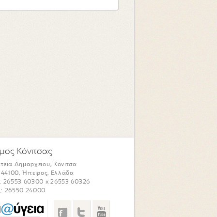
μος Κόνιτσας
τεία Δημαρχείου, Κόνιτσα
. 44100, Ήπειρος, Ελλάδα
: 26553 60300 κ 26553 60326
: 26550 24000