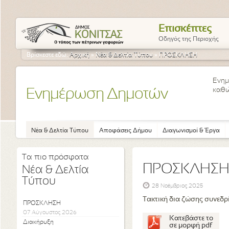
Επισκέπτες
Οδηγός της Περιοχής
Βρίσκεστε εδώ:
Αρχική
»
Νέα & Δελτία Τύπου
»
ΠΡΟΣΚΛΗΣΗ
Ενημ
καθώ
Ενημέρωση Δημοτών
Νέα & Δελτία Τύπου
Αποφάσεις Δήμου
Διαγωνισμοί & Έργα
Τα πιο πρόσφατα
ΠΡΟΣΚΛΗΣ
Νέα & Δελτία
Τύπου
28 Νοέμβριος 2025
Τακτική δια ζώσης συνεδρ
ΠΡΟΣΚΛΗΣΗ
07 Αύγουστος 2026
Κατεβάστε το
Διακήρυξη
σε μορφή pdf