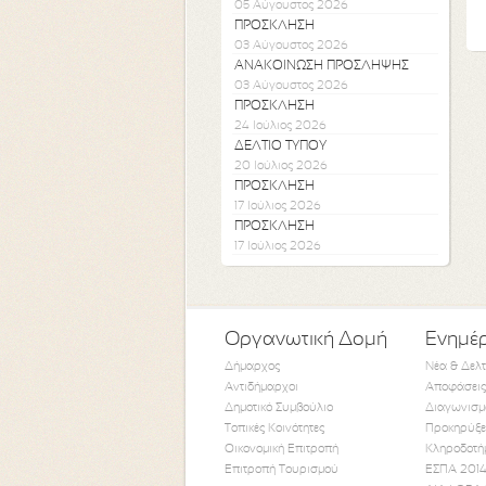
05 Αύγουστος 2026
ΠΡΟΣΚΛΗΣΗ
03 Αύγουστος 2026
ΑΝΑΚΟΙΝΩΣΗ ΠΡΟΣΛΗΨΗΣ
03 Αύγουστος 2026
ΠΡΟΣΚΛΗΣΗ
24 Ιούλιος 2026
ΔΕΛΤΙΟ ΤΥΠΟΥ
20 Ιούλιος 2026
ΠΡΟΣΚΛΗΣΗ
17 Ιούλιος 2026
ΠΡΟΣΚΛΗΣΗ
17 Ιούλιος 2026
Οργανωτική Δομή
Ενημέ
Δήμαρχος
Νέα & Δελ
Αντιδήμαρχοι
Αποφάσεις
Δημοτικό Συμβούλιο
Διαγωνισμ
Τοπικές Κοινότητες
Προκηρύξε
Οικονομική Επιτροπή
Κληροδοτή
Επιτροπή Τουρισμού
ΕΣΠΑ 2014