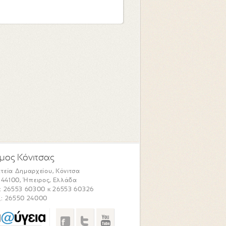
μος Κόνιτσας
τεία Δημαρχείου, Κόνιτσα
. 44100, Ήπειρος, Ελλάδα
: 26553 60300 κ 26553 60326
: 26550 24000