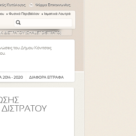
κός Κατάλογος
Φόρμα Επικοινωνίας
μου
Φυσικό Περιβάλλον
Ιαματικά Λουτρά
. ΔΙΣΤΡΑΤΟΥ (CHALET DISTRATO)
οινώσεις του Δήμου Κόνιτσας
ου.
 2014 - 2020
ΔΙΑΦΟΡΑ ΕΓΓΡΑΦΑ
ΩΣΗΣ
 ΔΙΣΤΡΑΤΟΥ