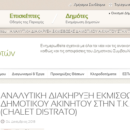
Χρήσιμοι Συνδέσμοι
Τηλεφωνι
Οικισμοί Δή
/
Επισκέπτες
Δημότες
Οδηγός της Περιοχής
Ενημέρωση Δημοτών
ύπου
»
ΑΝΑΛΥΤΙΚΗ ΔΙΑΚΗΡΥΞΗ ΕΚΜΙΣΘΩΣΗΣ ΔΗΜΟΤΙΚΟΥ ΑΚΙΝΗΤΟΥ ΣΤΗΝ Τ.Κ
Ενημερωθείτε σχετικά με όλα τα νέα και τις ανακ
καθώς και τις αποφάσεις του Δημοτικού Συμβουλί
οτών
μου
Διαγωνισμοί & Έργα
Προκηρύξεις Θέσεων
Κληροδοτήματα
ΕΣΠΑ
ΑΝΑΛΥΤΙΚΗ ΔΙΑΚΗΡΥΞΗ ΕΚΜΙΣΘ
ΔΗΜΟΤΙΚΟΥ ΑΚΙΝΗΤΟΥ ΣΤΗΝ Τ.Κ.
(CHALET DISTRATO)
04 Δεκέμβριος 2018