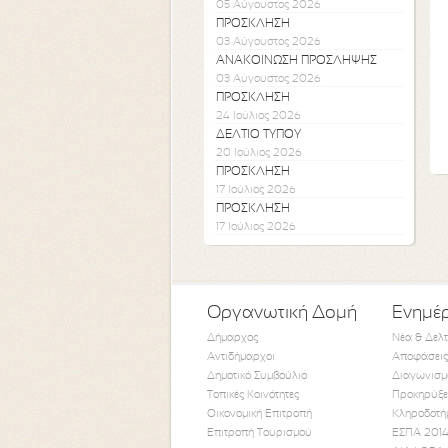
05 Αύγουστος 2026
ΠΡΟΣΚΛΗΣΗ
03 Αύγουστος 2026
ΑΝΑΚΟΙΝΩΣΗ ΠΡΟΣΛΗΨΗΣ
03 Αύγουστος 2026
ΠΡΟΣΚΛΗΣΗ
24 Ιούλιος 2026
ΔΕΛΤΙΟ ΤΥΠΟΥ
20 Ιούλιος 2026
ΠΡΟΣΚΛΗΣΗ
17 Ιούλιος 2026
ΠΡΟΣΚΛΗΣΗ
17 Ιούλιος 2026
Οργανωτική Δομή
Ενημέ
Δήμαρχος
Νέα & Δελ
Αντιδήμαρχοι
Αποφάσεις
Δημοτικό Συμβούλιο
Διαγωνισμ
Τοπικές Κοινότητες
Προκηρύξε
Οικονομική Επιτροπή
Κληροδοτή
Επιτροπή Τουρισμού
ΕΣΠΑ 2014