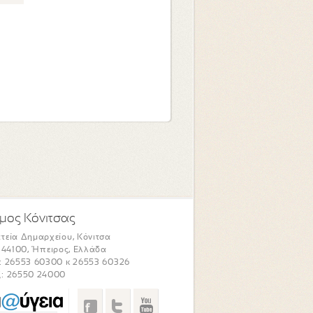
μος Κόνιτσας
τεία Δημαρχείου, Κόνιτσα
. 44100, Ήπειρος, Ελλάδα
: 26553 60300 κ 26553 60326
: 26550 24000