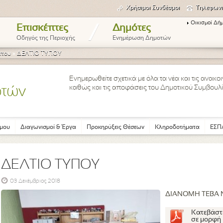
Χρήσιμοι Συνδέσμοι
Τηλεφωνι
Οικισμοί Δή
/
Επισκέπτες
Δημότες
Οδηγός της Περιοχής
Ενημέρωση Δημοτών
ύπου
»
ΔΕΛΤΙΟ ΤΥΠΟΥ
Ενημερωθείτε σχετικά με όλα τα νέα και τις ανακ
καθώς και τις αποφάσεις του Δημοτικού Συμβουλί
οτών
μου
Διαγωνισμοί & Έργα
Προκηρύξεις Θέσεων
Κληροδοτήματα
ΕΣΠΑ
ΔΕΛΤΙΟ ΤΥΠΟΥ
03 Δεκέμβριος 2018
ΔΙΑΝΟΜΗ ΤΕΒΑ 
Κατεβάστ
σε μορφή 