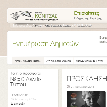
Επισκέπτες
Οδηγός της Περιοχής
Βρίσκεστε εδώ:
Αρχική
»
Νέα & Δελτία Τύπου
»
ΠΡΟΣΚΛΗΣΗ
Ενημ
καθώ
Ενημέρωση Δημοτών
Νέα & Δελτία Τύπου
Αποφάσεις Δήμου
Διαγωνισμοί & Έργα
Τα πιο πρόσφατα
ΠΡΟΣΚΛΗΣ
Νέα & Δελτία
Τύπου
29 Νοέμβριος 2018
ΠΡΟΣΚΛΗΣΗ
07 Αύγουστος 2026
Διακήρυξη