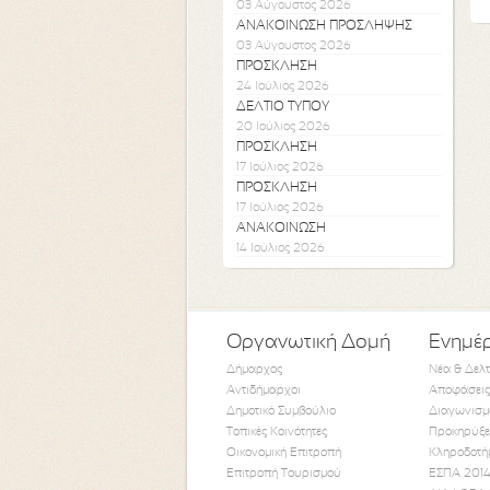
03 Αύγουστος 2026
ΑΝΑΚΟΙΝΩΣΗ ΠΡΟΣΛΗΨΗΣ
03 Αύγουστος 2026
ΠΡΟΣΚΛΗΣΗ
24 Ιούλιος 2026
ΔΕΛΤΙΟ ΤΥΠΟΥ
20 Ιούλιος 2026
ΠΡΟΣΚΛΗΣΗ
17 Ιούλιος 2026
ΠΡΟΣΚΛΗΣΗ
17 Ιούλιος 2026
ΑΝΑΚΟΙΝΩΣΗ
14 Ιούλιος 2026
Οργανωτική Δομή
Ενημέ
Δήμαρχος
Νέα & Δελ
Αντιδήμαρχοι
Αποφάσεις
Δημοτικό Συμβούλιο
Διαγωνισμ
Τοπικές Κοινότητες
Προκηρύξε
Οικονομική Επιτροπή
Κληροδοτή
Επιτροπή Τουρισμού
ΕΣΠΑ 2014