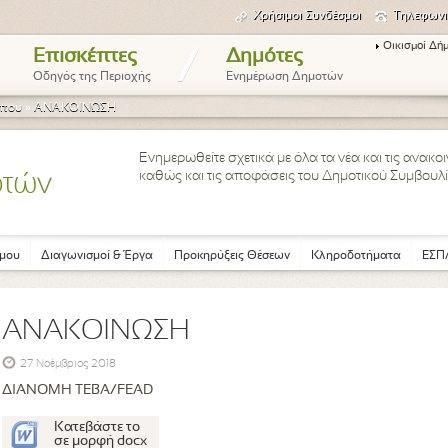
Χρήσιμοι Συνδέσμοι
Τηλεφωνι
Οικισμοί Δή
/
Επισκέπτες
Δημότες
Οδηγός της Περιοχής
Ενημέρωση Δημοτών
ύπου
»
ΑΝΑΚΟΙΝΩΣΗ
Ενημερωθείτε σχετικά με όλα τα νέα και τις ανακ
καθώς και τις αποφάσεις του Δημοτικού Συμβουλί
οτών
μου
Διαγωνισμοί & Έργα
Προκηρύξεις Θέσεων
Κληροδοτήματα
ΕΣΠΑ
ΑΝΑΚΟΙΝΩΣΗ
27 Νοέμβριος 2018
ΔΙΑΝΟΜΗ ΤΕΒΑ/FEAD
Κατεβάστε το
σε μορφή docx