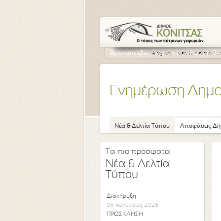
Βρίσκεστε εδώ:
Αρχική
»
Νέα & Δελτία Τ
Ενημέρωση Δημ
Νέα & Δελτία Τύπου
Αποφάσεις Δή
Τα πιο πρόσφατα
Νέα & Δελτία
Τύπου
Διακήρυξη
05 Αύγουστος 2026
ΠΡΟΣΚΛΗΣΗ