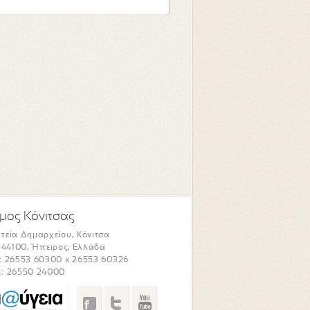
μος Κόνιτσας
τεία Δημαρχείου, Κόνιτσα
. 44100, Ήπειρος, Ελλάδα
: 26553 60300 κ 26553 60326
: 26550 24000