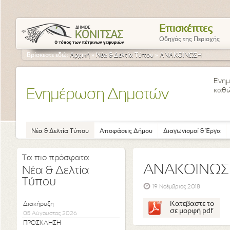
Επισκέπτες
Οδηγός της Περιοχής
Βρίσκεστε εδώ:
Αρχική
»
Νέα & Δελτία Τύπου
»
ΑΝΑΚΟΙΝΩΣΗ
Ενημ
καθώ
Ενημέρωση Δημοτών
Νέα & Δελτία Τύπου
Αποφάσεις Δήμου
Διαγωνισμοί & Έργα
Τα πιο πρόσφατα
ΑΝΑΚΟΙΝΩ
Νέα & Δελτία
Τύπου
19 Νοέμβριος 2018
Κατεβάστε το
Διακήρυξη
σε μορφή pdf
05 Αύγουστος 2026
ΠΡΟΣΚΛΗΣΗ