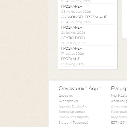
05 Αύγουστος 2026
ΠΡΟΣΚΛΗΣΗ
03 Αύγουστος 2026
ΑΝΑΚΟΙΝΩΣΗ ΠΡΟΣΛΗΨΗΣ
03 Αύγουστος 2026
ΠΡΟΣΚΛΗΣΗ
24 Ιούλιος 2026
ΔΕΛΤΙΟ ΤΥΠΟΥ
20 Ιούλιος 2026
ΠΡΟΣΚΛΗΣΗ
17 Ιούλιος 2026
ΠΡΟΣΚΛΗΣΗ
17 Ιούλιος 2026
Οργανωτική Δομή
Ενημέ
Δήμαρχος
Νέα & Δελ
Αντιδήμαρχοι
Αποφάσεις
Δημοτικό Συμβούλιο
Διαγωνισμ
Τοπικές Κοινότητες
Προκηρύξε
Οικονομική Επιτροπή
Κληροδοτή
Επιτροπή Τουρισμού
ΕΣΠΑ 2014