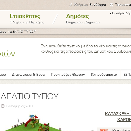
Χρήσιμοι Συνδέσμοι
Τηλεφωνι
Οικισμοί Δή
/
Επισκέπτες
Δημότες
Οδηγός της Περιοχής
Ενημέρωση Δημοτών
ύπου
»
ΔΕΛΤΙΟ ΤΥΠΟΥ
Ενημερωθείτε σχετικά με όλα τα νέα και τις ανακ
καθώς και τις αποφάσεις του Δημοτικού Συμβουλί
οτών
μου
Διαγωνισμοί & Έργα
Προκηρύξεις Θέσεων
Κληροδοτήματα
ΕΣΠΑ
ΔΕΛΤΙΟ ΤΥΠΟΥ
15 Νοέμβριος 2018
ΚΑΤΑΣΚΕΥΗ 
ΧΑΡΩΝ
Κατεβάστ