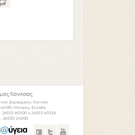
pdf
μος Κόνιτσας
τεία Δημαρχείου, Κόνιτσα
. 44100, Ήπειρος, Ελλάδα
: 26553 60300 κ 26553 60326
: 26550 24000