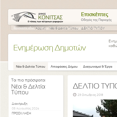
Επισκέπτες
Οδηγός της Περιοχής
Βρίσκεστε εδώ:
Αρχική
»
Νέα & Δελτία Τύπου
»
ΔΕΛΤΙΟ ΤΥΠΟΥ
Ενημ
καθώ
Ενημέρωση Δημοτών
Νέα & Δελτία Τύπου
Αποφάσεις Δήμου
Διαγωνισμοί & Έργα
Τα πιο πρόσφατα
ΔΕΛΤΙΟ ΤΥΠ
Νέα & Δελτία
Τύπου
23 Οκτώβριος 2018
Διακήρυξη
05 Αύγουστος 2026
ΠΡΟΣΚΛΗΣΗ