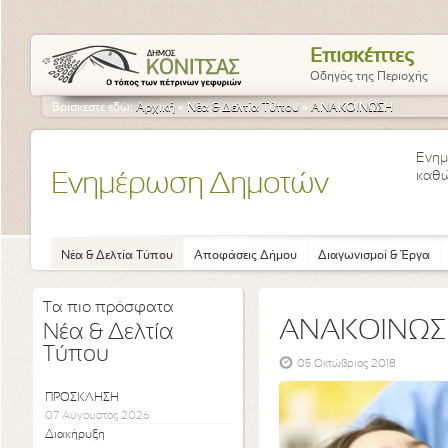
Επισκέπτες
Οδηγός της Περιοχής
Βρίσκεστε εδώ:
Αρχική
»
Νέα & Δελτία Τύπου
»
ΑΝΑΚΟΙΝΩΣΗ
Ενημ
καθώ
Ενημέρωση Δημοτών
Νέα & Δελτία Τύπου
Αποφάσεις Δήμου
Διαγωνισμοί & Έργα
Τα πιο πρόσφατα
ΑΝΑΚΟΙΝΩ
Νέα & Δελτία
Τύπου
05 Οκτώβριος 2018
ΠΡΟΣΚΛΗΣΗ
07 Αύγουστος 2026
Διακήρυξη