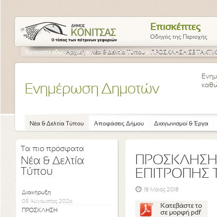
Επισκέπτες
Οδηγός της Περιοχής
Βρίσκεστε εδώ:
Αρχική
»
Νέα & Δελτία Τύπου
»
ΠΡΟΣΚΛΗΣΗ ΣΕ ΤΑΚΤΙΚΗ
Ενημ
καθώ
Ενημέρωση Δημοτών
Νέα & Δελτία Τύπου
Αποφάσεις Δήμου
Διαγωνισμοί & Έργα
Τα πιο πρόσφατα
ΠΡΟΣΚΛΗΣΗ 
Νέα & Δελτία
Τύπου
ΕΠΙΤΡΟΠΗΣ 
18 Μάιος 2018
Διακήρυξη
05 Αύγουστος 2026
Κατεβάστε το
ΠΡΟΣΚΛΗΣΗ
σε μορφή pdf