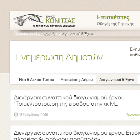
Επισκέπτες
Οδηγός της Περιοχής
Βρίσκεστε εδώ:
Αρχική
»
Διαγωνισμοί & Έργα
Ενημ
καθώ
Ενημέρωση Δημοτών
Νέα & Δελτία Τύπου
Αποφάσεις Δήμου
Διαγωνισμοί & Έργα
Διενέργεια συνοπτικού διαγωνισμού έργου
"Τσιμεντόστρωση της εισόδου στην τκ Μ...
Περισσό
15 Νοέμβριος 2018
Διενέργεια συνοπτικού διαγωνισμού έργου Επισ
πλατείας Αμαράντου προϋπολογ...