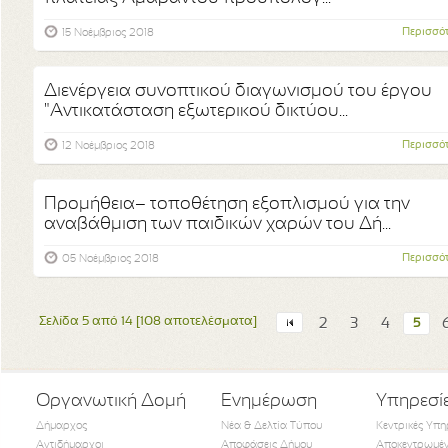
Περισσό
15 Νοέμβριος 2018
Διενέργεια συνοπτικού διαγωνισμού του έργου
"Αντικατάσταση εξωτερικού δικτύου...
Περισσό
12 Νοέμβριος 2018
Προμήθεια– τοποθέτηση εξοπλισμού για την
αναβάθμιση των παιδικών χαρών του Δή...
Περισσό
05 Νοέμβριος 2018
Σελίδα 5 από 14 [108 αποτελέσματα]
2
3
4
5
Οργανωτική Δομή
Ενημέρωση
Υπηρεσί
Δήμαρχος
Νέα & Δελτία Τύπου
Κεντρικές Υπη
Αντιδήμαρχοι
Αποφάσεις Δήμου
Αποκεντρωμέν