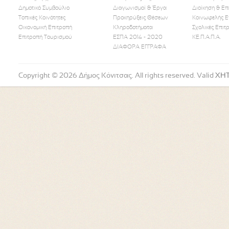
Δημοτικό Συμβούλιο
Διαγωνισμοί & Έργα
Διοίκηση & Επ
Τοπικές Κοινότητες
Προκηρύξεις Θέσεων
Κοινωφελής Ε
Οικονομική Επιτροπή
Κληροδοτήματα
Σχολικές Επιτ
Like Us
Follow Us
Watch
Επιτροπή Τουρισμού
ΕΣΠΑ 2014 - 2020
ΚΕ.Π.Α.Π.Α.
ΔΙΑΦΟΡΑ ΕΓΓΡΑΦΑ
Copyright © 2026 Δήμος Κόνιτσας. All rights reserved. Valid
XH