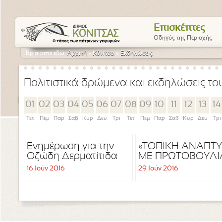
Επισκέπτες
Οδηγός της Περιοχής
Βρίσκεστε εδώ:
Αρχική
»
Κόνιτσα
»
Εκδηλώσεις
Πολιτιστικά δρώμενα και εκδηλώσεις τ
01
02
03
04
05
06
07
08
09
10
11
12
13
14
Τετ
Πεμ
Παρ
Σαβ
Κυρ
Δευ
Τρι
Τετ
Πεμ
Παρ
Σαβ
Κυρ
Δευ
Τρι
Ενημέρωση για την
«ΤΟΠΙΚΗ ΑΝΑΠΤ
Οζώδη Δερματίτιδα
ΜΕ ΠΡΩΤΟΒΟΥΛΙ
των Βοοειδών
ΤΟΠΙΚΩΝ
16 Ιούν 2016
29 Ιούν 2016
ΚΟΙΝΟΤΗΤΩΝ»
ΤΟΠΙΚΟ ΠΡΟΓΡΑ
CLLD/LEADER