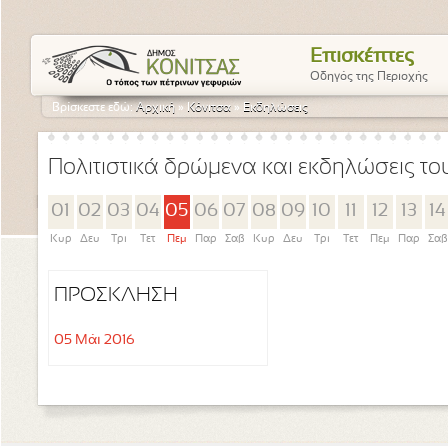
Επισκέπτες
Οδηγός της Περιοχής
Βρίσκεστε εδώ:
Αρχική
»
Κόνιτσα
»
Εκδηλώσεις
Πολιτιστικά δρώμενα και εκδηλώσεις τ
01
02
03
04
05
06
07
08
09
10
11
12
13
14
Κυρ
Δευ
Τρι
Τετ
Πεμ
Παρ
Σαβ
Κυρ
Δευ
Τρι
Τετ
Πεμ
Παρ
Σαβ
ΠΡΟΣΚΛΗΣΗ
05 Μάι 2016