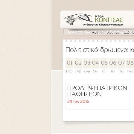
Βρίσκεστε εδώ:
Αρχική
»
Κόνιτσα
»
Εκδηλ
Πολιτιστικά δρώμενα κ
01
02
03
04
05
06
07
08
Παρ
Σαβ
Κυρ
Δευ
Τρι
Τετ
Πεμ
Παρ
ΠΡΟΛΗΨΗ ΙΑΤΡΙΚΩΝ
ΠΑΘΗΣΕΩΝ
29 Ιαν 2016