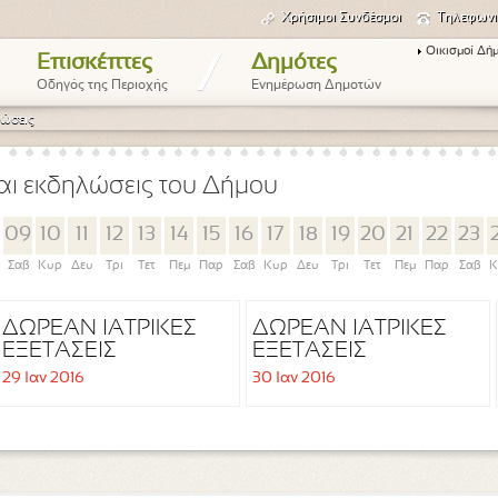
Χρήσιμοι Συνδέσμοι
Τηλεφωνι
Οικισμοί Δή
/
Επισκέπτες
Δημότες
Οδηγός της Περιοχής
Ενημέρωση Δημοτών
ώσεις
αι εκδηλώσεις του Δήμου
09
10
11
12
13
14
15
16
17
18
19
20
21
22
23
Σαβ
Κυρ
Δευ
Τρι
Τετ
Πεμ
Παρ
Σαβ
Κυρ
Δευ
Τρι
Τετ
Πεμ
Παρ
Σαβ
Κ
ΔΩΡΕΑΝ ΙΑΤΡΙΚΕΣ
ΔΩΡΕΑΝ ΙΑΤΡΙΚΕΣ
ΕΞΕΤΑΣΕΙΣ
ΕΞΕΤΑΣΕΙΣ
29 Ιαν 2016
30 Ιαν 2016