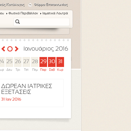
κός Κατάλογος
Φόρμα Επικοινωνίας
μου
Φυσικό Περιβάλλον
Ιαματικά Λουτρά
Ιανουάριος 2016
24
25
26
27
28
29
30
31
υρ
Δευ
Τρι
Τετ
Πεμ
Παρ
Σαβ
Κυρ
ΔΩΡΕΑΝ ΙΑΤΡΙΚΕΣ
ΕΞΕΤΑΣΕΙΣ
31 Ιαν 2016