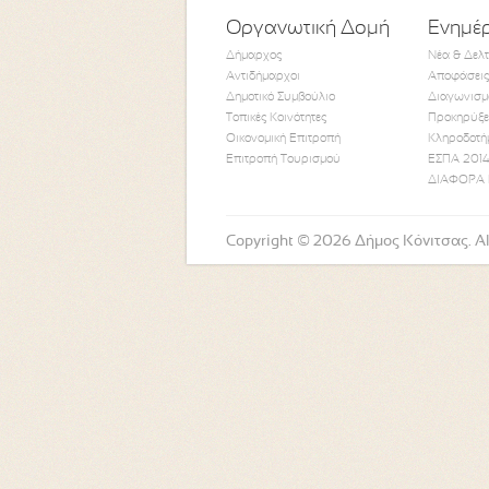
Οργανωτική Δομή
Ενημέ
Δήμαρχος
Νέα & Δελ
Αντιδήμαρχοι
Αποφάσεις
Δημοτικό Συμβούλιο
Διαγωνισμ
Τοπικές Κοινότητες
Προκηρύξε
Οικονομική Επιτροπή
Κληροδοτή
Επιτροπή Τουρισμού
ΕΣΠΑ 2014
ΔΙΑΦΟΡΑ 
Copyright © 2026 Δήμος Κόνιτσας. All