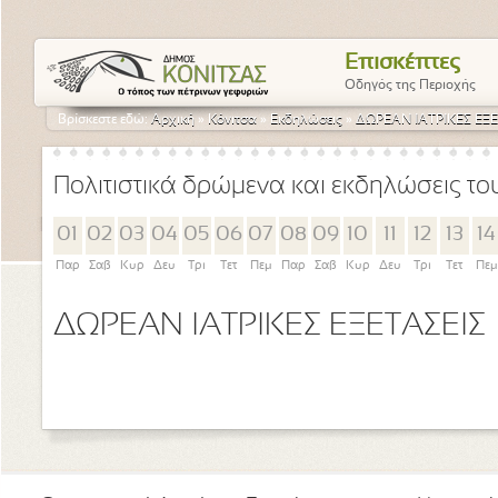
Επισκέπτες
Οδηγός της Περιοχής
Βρίσκεστε εδώ:
Αρχική
»
Κόνιτσα
»
Εκδηλώσεις
»
ΔΩΡΕΑΝ ΙΑΤΡΙΚΕΣ ΕΞΕ
Πολιτιστικά δρώμενα και εκδηλώσεις τ
01
02
03
04
05
06
07
08
09
10
11
12
13
14
Παρ
Σαβ
Κυρ
Δευ
Τρι
Τετ
Πεμ
Παρ
Σαβ
Κυρ
Δευ
Τρι
Τετ
Πεμ
ΔΩΡΕΑΝ ΙΑΤΡΙΚΕΣ ΕΞΕΤΑΣΕΙΣ