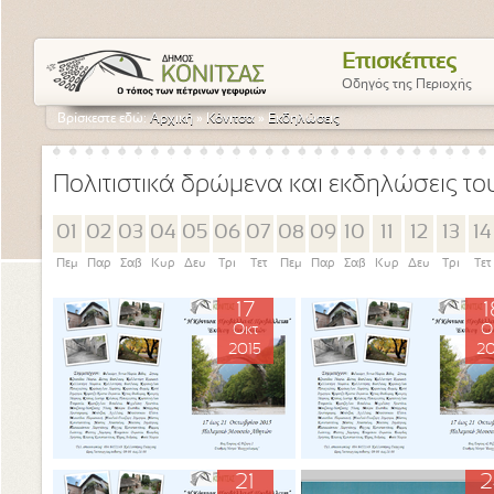
Επισκέπτες
Οδηγός της Περιοχής
Βρίσκεστε εδώ:
Αρχική
»
Κόνιτσα
»
Εκδηλώσεις
Πολιτιστικά δρώμενα και εκδηλώσεις τ
01
02
03
04
05
06
07
08
09
10
11
12
13
14
Πεμ
Παρ
Σαβ
Κυρ
Δευ
Τρι
Τετ
Πεμ
Παρ
Σαβ
Κυρ
Δευ
Τρι
Τετ
17
1
Οκτ
Ο
2015
20
21
2