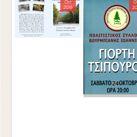
Οκτ
Ο
2015
20