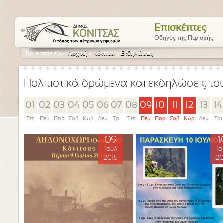
Επισκέπτες
Οδηγός της Περιοχής
Βρίσκεστε εδώ:
Αρχική
»
Κόνιτσα
»
Εκδηλώσεις
Πολιτιστικά δρώμενα και εκδηλώσεις τ
01
02
03
04
05
06
07
08
09
10
11
12
13
14
Τετ
Πεμ
Παρ
Σαβ
Κυρ
Δευ
Τρι
Τετ
Πεμ
Παρ
Σαβ
Κυρ
Δευ
Τρι
09
1
Ιούλ
Ιο
2015
20