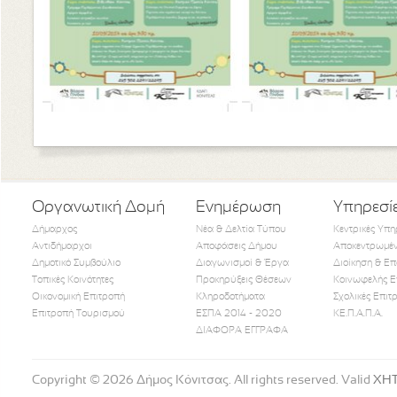
Οργανωτική Δομή
Ενημέρωση
Υπηρεσί
Δήμαρχος
Νέα & Δελτία Τύπου
Κεντρικές Υπη
Αντιδήμαρχοι
Αποφάσεις Δήμου
Αποκεντρωμέν
Δημοτικό Συμβούλιο
Διαγωνισμοί & Έργα
Διοίκηση & Επ
Τοπικές Κοινότητες
Προκηρύξεις Θέσεων
Κοινωφελής Ε
Οικονομική Επιτροπή
Κληροδοτήματα
Σχολικές Επιτ
Like Us
Follow Us
Watch
Επιτροπή Τουρισμού
ΕΣΠΑ 2014 - 2020
ΚΕ.Π.Α.Π.Α.
ΔΙΑΦΟΡΑ ΕΓΓΡΑΦΑ
Copyright © 2026 Δήμος Κόνιτσας. All rights reserved. Valid
XH