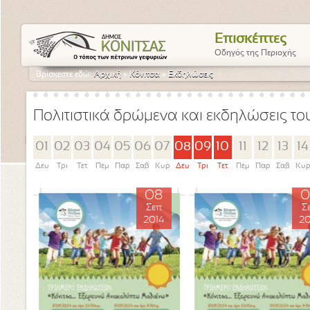
Επισκέπτες
Οδηγός της Περιοχής
Βρίσκεστε εδώ:
Αρχική
»
Κόνιτσα
»
Εκδηλώσεις
Πολιτιστικά δρώμενα και εκδηλώσεις τ
01
02
03
04
05
06
07
08
09
10
11
12
13
14
Δευ
Τρι
Τετ
Πεμ
Παρ
Σαβ
Κυρ
Δευ
Τρι
Τετ
Πεμ
Παρ
Σαβ
Κυ
08
0
Σεπ
Σ
2014
20