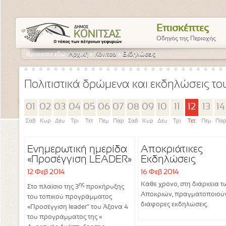
Επισκέπτες
Οδηγός της Περιοχής
Βρίσκεστε εδώ:
Αρχική
»
Κόνιτσα
»
Εκδηλώσεις
Πολιτιστικά δρώμενα και εκδηλώσεις τ
01
02
03
04
05
06
07
08
09
10
11
12
13
14
Σαβ
Κυρ
Δευ
Τρι
Τετ
Πεμ
Παρ
Σαβ
Κυρ
Δευ
Τρι
Τετ
Πεμ
Πα
Ενημερωτική ημερίδα
Αποκριάτικες
«Προσέγγιση LEADER»
Εκδηλώσεις
12 Φεβ 2014
16 Φεβ 2014
Κάθε χρόνο, στη διάρκεια τ
ης
Στο πλαίσιο της 3
προκήρυξης
Αποκριών, πραγματοποιούν
του τοπικού προγράμματος
διάφορες εκδηλώσεις.
«Προσέγγιση leader” του Άξονα 4
του προγράμματος της «