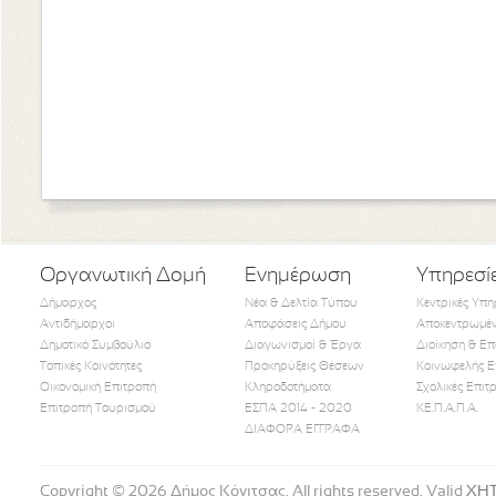
Οργανωτική Δομή
Ενημέρωση
Υπηρεσί
Δήμαρχος
Νέα & Δελτία Τύπου
Κεντρικές Υπη
Αντιδήμαρχοι
Αποφάσεις Δήμου
Αποκεντρωμέν
Δημοτικό Συμβούλιο
Διαγωνισμοί & Έργα
Διοίκηση & Επ
Τοπικές Κοινότητες
Προκηρύξεις Θέσεων
Κοινωφελής Ε
Οικονομική Επιτροπή
Κληροδοτήματα
Σχολικές Επιτ
Like Us
Follow Us
Watch
Επιτροπή Τουρισμού
ΕΣΠΑ 2014 - 2020
ΚΕ.Π.Α.Π.Α.
ΔΙΑΦΟΡΑ ΕΓΓΡΑΦΑ
Copyright © 2026 Δήμος Κόνιτσας. All rights reserved. Valid
XH