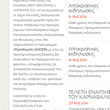
Αγροτικής Ανάπτυξης της
Αποκριάτικες
Ελλάδας 2007-2013 (ΠΑΑ), η
εκδηλώσεις.
«ΉΠΕΙΡΟΣ Α.Ε.» σε συνεργασία με
το Δήμο Κόνιτσας, διοργανώνει
16 Φεβ 2014
ενημερωτική ημερίδα προς τον
Κάθε χρόνο, στη διάρκεια τ
τοπικό πληθυσμό της περιοχής
Αποκριών, πραγματοποιούν
(πρώην Καποδιστριακοί Δήμοι
διάφορες εκδηλώσεις.
Κόνιτσας,Κοινότητες Αετομηλίτσας
και Φούρκας), όπου θα
παρουσιαστεί το πρόγραμμα
Αποκριάτικες
«Προσέγγιση LEADER»
, με όλες τις
εκδηλώσεις.
προκηρυσσόμενες δράσεις, θα
αναλυθούν τα περιεχόμενα του
16 Φεβ 2014
φακέλου υποψηφιότητας, τα
Κάθε χρόνο, στη διάρκεια τ
απαραίτητα δικαιολογητικά που
Αποκριών, πραγματοποιούν
θα πρέπει να προσκομιστούν
διάφορες εκδηλώσεις.
κατά την υποβολή των φακέλων
και τα κριτήρια επιλεξιμότητας και
επιλογής.
ΤΕΛΕΤΗ ΕΝΑΡΞΗ
ΤΟΥ ΚΑΡΝΑΒΑΛΙ
ΚΑΛΟΥΝΤΑΙ ΟΛΟΙ ΟΙ
ΚΟΝΙΤΣΑΣ
ΕΝΔΙΑΦΕΡΟΜΕΝΟΙ ΝΑ
20 Φεβ 2014
ΠΑΡΑΣΤΟΥΝ ΣΤΗΝ
ΤΣΙΚΝΟΠΕΜΠΤΗ - ΩΡΑ 7.30