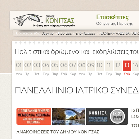
Επισκέπτες
Οδηγός της Περιοχής
Βρίσκεστε εδώ:
Αρχική
»
Κόνιτσα
»
Εκδηλώσεις
»
ΠΑΝΕΛΛΗΝΙΟ ΙΑΤΡΙΚ
Πολιτιστικά δρώμενα και εκδηλώσεις τ
01
02
03
04
05
06
07
08
09
10
11
12
13
14
Δευ
Τρι
Τετ
Πεμ
Παρ
Σαβ
Κυρ
Δευ
Τρι
Τετ
Πεμ
Παρ
Σαβ
Κυ
ΠΑΝΕΛΛΗΝΙΟ ΙΑΤΡΙΚΟ ΣΥΝΕΔ
1ο
ΕΩ
ΤΟ 
ΑΝΑΚΟΙΝΩΣΕΙΣ ΤΟΥ ΔΗΜΟΥ ΚΟΝΙΤΣΑΣ