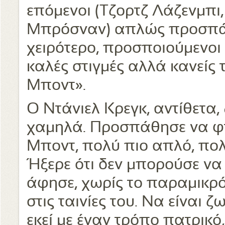
επόμενοι (Τζορτζ Λάζενμπι,
Μπρόσναν) απλώς προσπάθ
χειρότερο, προσποιούμενοι ό
καλές στιγμές αλλά κανείς τ
Μποντ».
Ο Ντάνιελ Κρεγκ, αντίθετα,
χαμηλά. Προσπάθησε να φτι
Μποντ, πολύ πιο απλό, πολ
Ήξερε ότι δεν μπορούσε να 
άφησε, χωρίς το παραμικρό
στις ταινίες του. Να είναι 
εκεί με έναν τρόπο πατρικό