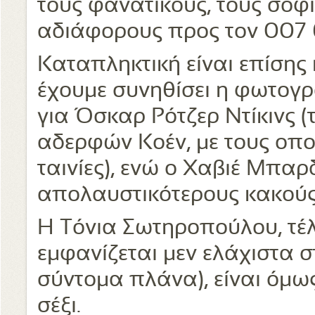
τους φανατικούς, τους σοφι
αδιάφορους προς τον 007 
Καταπληκτική είναι επίσης κ
έχουμε συνηθίσει η φωτογ
για Όσκαρ Ρότζερ Ντίκινς 
αδερφών Κοέν, με τους οποί
ταινίες), ενώ ο Χαβιέ Μπαρ
απολαυστικότερους κακούς
Η Τόνια Σωτηροπούλου, τέλ
εμφανίζεται μεν ελάχιστα στ
σύντομα πλάνα), είναι όμω
σέξι.