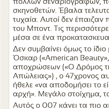
πολλών σεναριογράφων, π
σκηνοθετών. Έβαλα τελευτα
τυχαία. Αυτοί δεν έπαιζαν 
του Μποντ. Τις περισσότερε
μέσα σε ένα προκατασκευα
Δεν συμβαίνει όμως το ίδιο
Όσκαρ («American Beauty»,
αποχρώσεων («Ο Δρόμος τ
Απώλειας») , ο 47χρονος α
ήθελε «να αποδομήσει το εί
αρχή». Μεγάλο στοίχημα, τ
Αυτός ο 007 κάνει τα πιο 