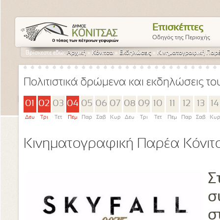
Επισκέπτες
Οδηγός της Περιοχής
Βρίσκεστε εδώ:
Αρχική
»
Κόνιτσα
»
Εκδηλώσεις
»
Κινηματογραφική Παρέ
Πολιτιστικά δρώμενα και εκδηλώσεις τ
01
02
03
04
05
06
07
08
09
10
11
12
13
14
Δευ
Τρι
Τετ
Πεμ
Παρ
Σαβ
Κυρ
Δευ
Τρι
Τετ
Πεμ
Παρ
Σαβ
Κυ
Κινηματογραφική Παρέα Κόνιτ
Σ
σ
σ