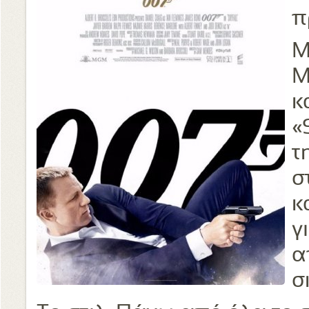
π
Μ
Μ
κ
«
τ
σ
κ
γ
α
σ