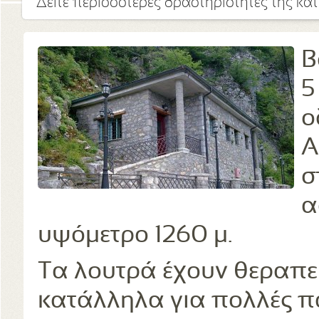
Δείτε περισσότερες δραστηριότητες της κα
Β
5
ο
Α
σ
α
υψόμετρο 1260 μ.
Τα λουτρά έχουν θεραπευτ
κατάλληλα για πολλές πα