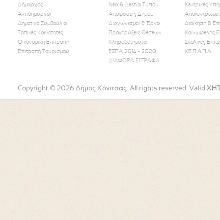
Δήμαρχος
Νέα & Δελτία Τύπου
Κεντρικές Υπη
Αντιδήμαρχοι
Αποφάσεις Δήμου
Αποκεντρωμέν
Δημοτικό Συμβούλιο
Διαγωνισμοί & Έργα
Διοίκηση & Επ
Τοπικές Κοινότητες
Προκηρύξεις Θέσεων
Κοινωφελής Ε
Οικονομική Επιτροπή
Κληροδοτήματα
Σχολικές Επιτ
Like Us
Follow Us
Watch
Επιτροπή Τουρισμού
ΕΣΠΑ 2014 - 2020
ΚΕ.Π.Α.Π.Α.
ΔΙΑΦΟΡΑ ΕΓΓΡΑΦΑ
Copyright © 2026 Δήμος Κόνιτσας. All rights reserved. Valid
XH