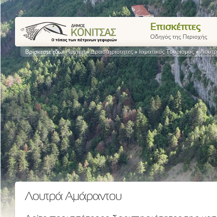
Επισκέπτες
Οδηγός της Περιοχής
Βρίσκεστε εδώ:
Αρχική
»
Δραστηριότητες
»
Ιαματικός Τουρισμός
»
Λουτρ
Λουτρά Αμάραντου