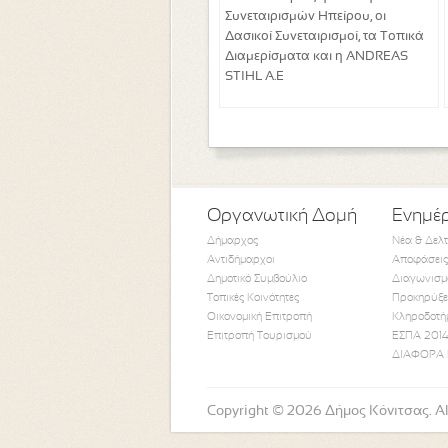
Συνεταιρισμών Ηπείρου, οι
Δασικοί Συνεταιρισμοί, τα Τοπικά
Διαμερίσματα και η ANDREAS
STIHL A.E
Οργανωτική Δομή
Ενημέ
Δήμαρχος
Νέα & Δελ
Αντιδήμαρχοι
Αποφάσεις
Δημοτικό Συμβούλιο
Διαγωνισμ
Τοπικές Κοινότητες
Προκηρύξε
Οικονομική Επιτροπή
Κληροδοτή
Επιτροπή Τουρισμού
ΕΣΠΑ 2014
ΔΙΑΦΟΡΑ 
Copyright © 2026 Δήμος Κόνιτσας. All