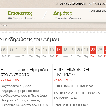
Χρήσιμοι Συνδέσμοι
Τηλεφωνι
Οικισμοί Δή
/
Επισκέπτες
Δημότες
Οδηγός της Περιοχής
Ενημέρωση Δημοτών
ώσεις
αι εκδηλώσεις του Δήμου
09
10
11
12
13
14
15
16
17
18
19
20
21
22
23
Σαβ
Κυρ
Δευ
Τρι
Τετ
Πεμ
Παρ
Σαβ
Κυρ
Δευ
Τρι
Τετ
Πεμ
Παρ
Σαβ
Κ
Ενημερωτική Ημερίδα
ΕΠΙΣΤΗΜΟΝΙΚΗ
στο Δίστρατο
ΗΜΕΡΙΔΑ
22 Μάι 2015
24 Μάι 2015
Σας προσκαλούμε σε
ΕΠΙΣΤΗΜΟΝΙΚΗ ΗΜΕΡΙΔΑ
Ενημερωτική Ημερίδα που
ΤΑ ΠΟΤΑΜΙΑ ΤΗΣ ΗΠΕΙΡΟΥ ΚΑΙ
συνδιοργανώνουν η Περιφέρεια
ΤΑ ΨΑΡΙΑ ΤΟΥΣ
Ηπείρου, ο Δήμος Κόνιτσας, οι
Εθελοντές Σαμαρείτες του Ε.Ε.Σ., η
ΕΝΔΗΜΙΚΗ ΠΕΣΤΡΟΦΑ