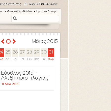
κός Κατάλογος
Φόρμα Επικοινωνίας
μου
Φυσικό Περιβάλλον
Ιαματικά Λουτρά
Μάιος 2015
24
25
26
27
28
29
30
31
υρ
Δευ
Τρι
Τετ
Πεμ
Παρ
Σαβ
Κυρ
Εύαθλος 2015 -
Αλεξίπτωτο πλαγιάς
31 Μάι 2015