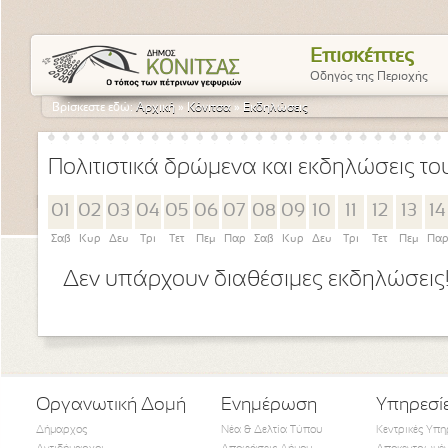
Επισκέπτες
Οδηγός της Περιοχής
Βρίσκεστε εδώ:
Αρχική
»
Κόνιτσα
»
Εκδηλώσεις
Πολιτιστικά δρώμενα και εκδηλώσεις τ
01
02
03
04
05
06
07
08
09
10
11
12
13
14
Σαβ
Κυρ
Δευ
Τρι
Τετ
Πεμ
Παρ
Σαβ
Κυρ
Δευ
Τρι
Τετ
Πεμ
Πα
Δεν υπάρχουν διαθέσιμες εκδηλώσεις
Οργανωτική Δομή
Ενημέρωση
Υπηρεσί
Δήμαρχος
Νέα & Δελτία Τύπου
Κεντρικές Υπη