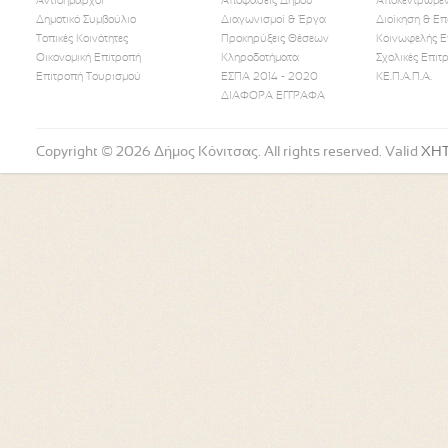
Αντιδήμαρχοι
Αποφάσεις Δήμου
Αποκεντρωμέν
Δημοτικό Συμβούλιο
Διαγωνισμοί & Έργα
Διοίκηση & Επ
Τοπικές Κοινότητες
Προκηρύξεις Θέσεων
Κοινωφελής Ε
Οικονομική Επιτροπή
Κληροδοτήματα
Σχολικές Επιτ
Like Us
Follow Us
Watch
Επιτροπή Τουρισμού
ΕΣΠΑ 2014 - 2020
ΚΕ.Π.Α.Π.Α.
ΔΙΑΦΟΡΑ ΕΓΓΡΑΦΑ
Copyright © 2026 Δήμος Κόνιτσας. All rights reserved. Valid
XH