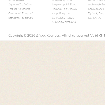
Αντιδήμαρχοι
Αποφάσεις Δήμου
Αποκεντρωμέν
Δημοτικό Συμβούλιο
Διαγωνισμοί & Έργα
Διοίκηση & Επ
Τοπικές Κοινότητες
Προκηρύξεις Θέσεων
Κοινωφελής Ε
Οικονομική Επιτροπή
Κληροδοτήματα
Σχολικές Επιτ
Like Us
Follow Us
Watch
Επιτροπή Τουρισμού
ΕΣΠΑ 2014 - 2020
ΚΕ.Π.Α.Π.Α.
ΔΙΑΦΟΡΑ ΕΓΓΡΑΦΑ
Copyright © 2026 Δήμος Κόνιτσας. All rights reserved. Valid
XH