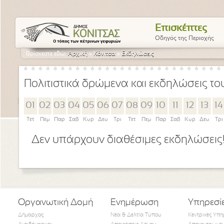
Επισκέπτες
Οδηγός της Περιοχής
Βρίσκεστε εδώ:
Αρχική
»
Κόνιτσα
»
Εκδηλώσεις
Πολιτιστικά δρώμενα και εκδηλώσεις τ
01
02
03
04
05
06
07
08
09
10
11
12
13
14
Τετ
Πεμ
Παρ
Σαβ
Κυρ
Δευ
Τρι
Τετ
Πεμ
Παρ
Σαβ
Κυρ
Δευ
Τρι
Δεν υπάρχουν διαθέσιμες εκδηλώσεις
Οργανωτική Δομή
Ενημέρωση
Υπηρεσί
Δήμαρχος
Νέα & Δελτία Τύπου
Κεντρικές Υπη