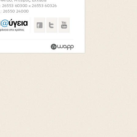
. 44100, Ήπειρος, Ελλάδα
: 26553 60300 κ 26553 60326
: 26550 24000