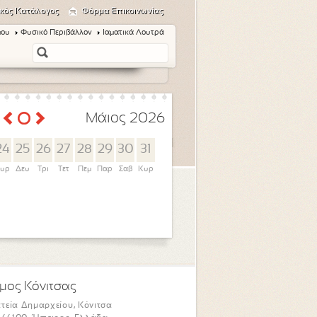
κός Κατάλογος
Φόρμα Επικοινωνίας
μου
Φυσικό Περιβάλλον
Ιαματικά Λουτρά
Μάιος 2026
24
25
26
27
28
29
30
31
υρ
Δευ
Τρι
Τετ
Πεμ
Παρ
Σαβ
Κυρ
μος Κόνιτσας
τεία Δημαρχείου, Κόνιτσα