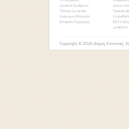
Αντιδήμαρχοι
Αποφάσεις
Δημοτικό Συμβούλιο
Διαγωνισμ
Τοπικές Κοινότητες
Προκηρύξε
Οικονομική Επιτροπή
Κληροδοτή
Επιτροπή Τουρισμού
ΕΣΠΑ 2014
ΔΙΑΦΟΡΑ 
Copyright © 2026 Δήμος Κόνιτσας. All