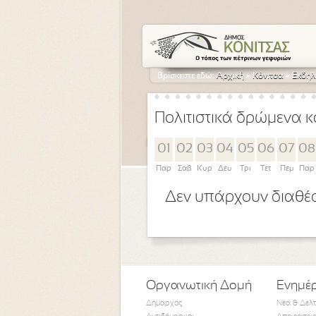
Βρίσκεστε εδώ:
Αρχική
»
Κόνιτσα
»
Εκδηλ
Πολιτιστικά δρώμενα κ
01
02
03
04
05
06
07
08
Παρ
Σαβ
Κυρ
Δευ
Τρι
Τετ
Πεμ
Παρ
Δεν υπάρχουν διαθέσ
Οργανωτική Δομή
Ενημέ
Δήμαρχος
Νέα & Δελ