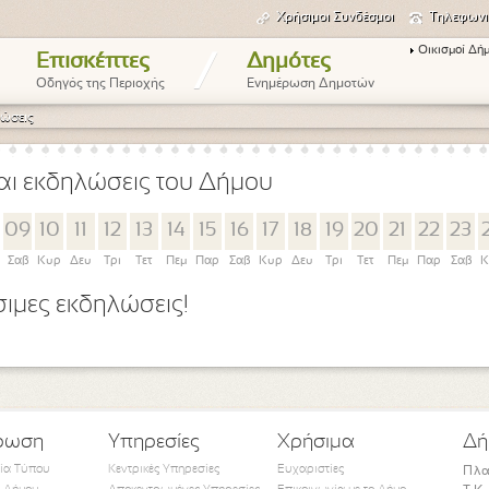
Χρήσιμοι Συνδέσμοι
Τηλεφωνι
Οικισμοί Δή
/
Επισκέπτες
Δημότες
Οδηγός της Περιοχής
Ενημέρωση Δημοτών
ώσεις
αι εκδηλώσεις του Δήμου
09
10
11
12
13
14
15
16
17
18
19
20
21
22
23
Σαβ
Κυρ
Δευ
Τρι
Τετ
Πεμ
Παρ
Σαβ
Κυρ
Δευ
Τρι
Τετ
Πεμ
Παρ
Σαβ
Κ
ιμες εκδηλώσεις!
ρωση
Υπηρεσίες
Χρήσιμα
Δή
τία Τύπου
Κεντρικές Υπηρεσίες
Ευχαριστίες
Πλα