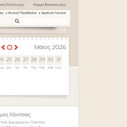
κός Κατάλογος
Φόρμα Επικοινωνίας
μου
Φυσικό Περιβάλλον
Ιαματικά Λουτρά
Μάιος 2026
24
25
26
27
28
29
30
31
υρ
Δευ
Τρι
Τετ
Πεμ
Παρ
Σαβ
Κυρ
μος Κόνιτσας
τεία Δημαρχείου, Κόνιτσα