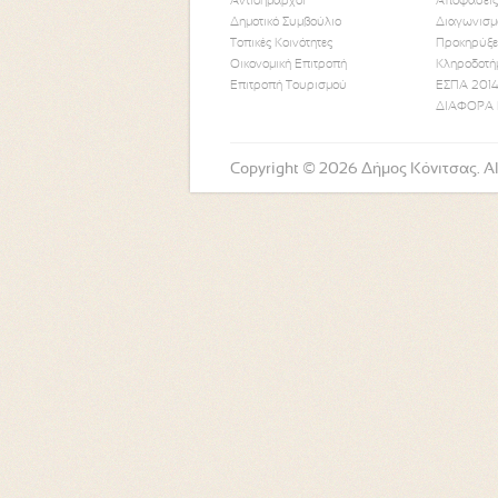
Αντιδήμαρχοι
Αποφάσεις
Δημοτικό Συμβούλιο
Διαγωνισμ
Τοπικές Κοινότητες
Προκηρύξε
Οικονομική Επιτροπή
Κληροδοτή
Επιτροπή Τουρισμού
ΕΣΠΑ 2014
ΔΙΑΦΟΡΑ 
Copyright © 2026 Δήμος Κόνιτσας. All