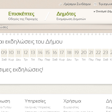
Χρήσιμοι Συνδέσμοι
Τηλεφωνι
Οικισμοί Δή
/
Επισκέπτες
Δημότες
Οδηγός της Περιοχής
Ενημέρωση Δημοτών
ώσεις
αι εκδηλώσεις του Δήμου
09
10
11
12
13
14
15
16
17
18
19
20
21
22
23
Σαβ
Κυρ
Δευ
Τρι
Τετ
Πεμ
Παρ
Σαβ
Κυρ
Δευ
Τρι
Τετ
Πεμ
Παρ
Σαβ
Κ
ιμες εκδηλώσεις!
ρωση
Υπηρεσίες
Χρήσιμα
Δή
τία Τύπου
Κεντρικές Υπηρεσίες
Ευχαριστίες
Πλα