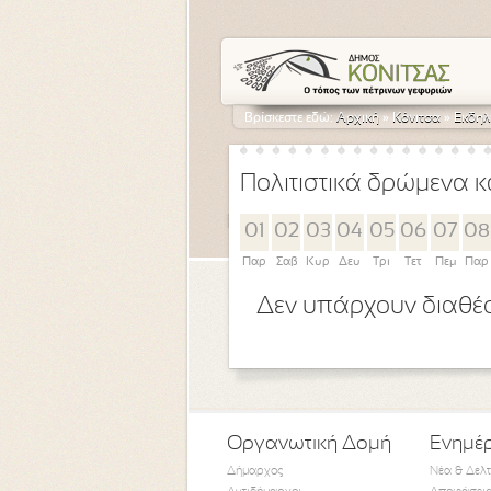
Βρίσκεστε εδώ:
Αρχική
»
Κόνιτσα
»
Εκδηλ
Πολιτιστικά δρώμενα κ
01
02
03
04
05
06
07
08
Παρ
Σαβ
Κυρ
Δευ
Τρι
Τετ
Πεμ
Παρ
Δεν υπάρχουν διαθέσ
Οργανωτική Δομή
Ενημέ
Δήμαρχος
Νέα & Δελ