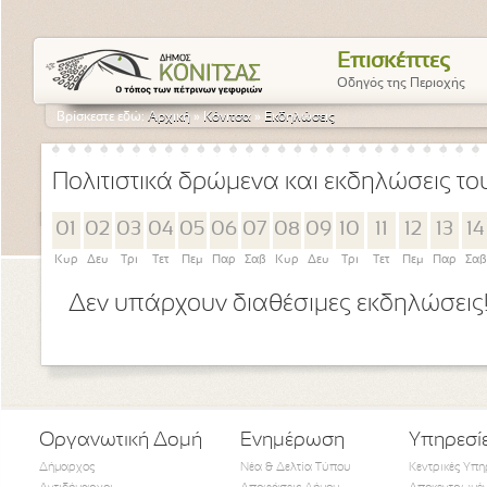
Επισκέπτες
Οδηγός της Περιοχής
Βρίσκεστε εδώ:
Αρχική
»
Κόνιτσα
»
Εκδηλώσεις
Πολιτιστικά δρώμενα και εκδηλώσεις τ
01
02
03
04
05
06
07
08
09
10
11
12
13
14
Κυρ
Δευ
Τρι
Τετ
Πεμ
Παρ
Σαβ
Κυρ
Δευ
Τρι
Τετ
Πεμ
Παρ
Σαβ
Δεν υπάρχουν διαθέσιμες εκδηλώσεις
Οργανωτική Δομή
Ενημέρωση
Υπηρεσί
Δήμαρχος
Νέα & Δελτία Τύπου
Κεντρικές Υπη