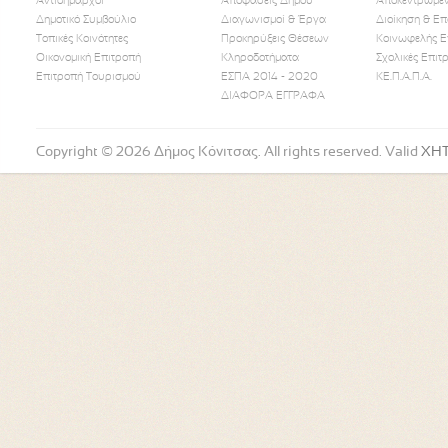
Αντιδήμαρχοι
Αποφάσεις Δήμου
Αποκεντρωμέν
Δημοτικό Συμβούλιο
Διαγωνισμοί & Έργα
Διοίκηση & Επ
Τοπικές Κοινότητες
Προκηρύξεις Θέσεων
Κοινωφελής Ε
Οικονομική Επιτροπή
Κληροδοτήματα
Σχολικές Επιτ
Like Us
Follow Us
Watch
Επιτροπή Τουρισμού
ΕΣΠΑ 2014 - 2020
ΚΕ.Π.Α.Π.Α.
ΔΙΑΦΟΡΑ ΕΓΓΡΑΦΑ
Copyright © 2026 Δήμος Κόνιτσας. All rights reserved. Valid
XH