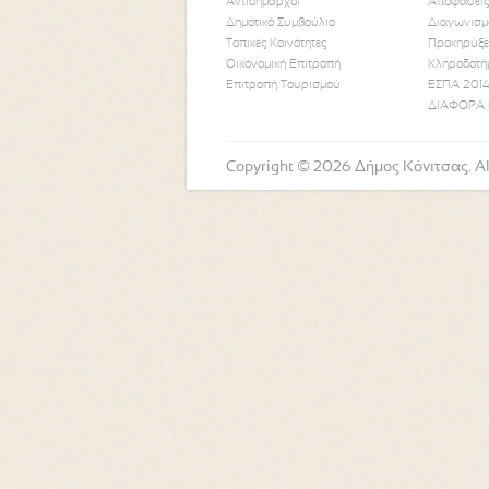
Αντιδήμαρχοι
Αποφάσεις
Δημοτικό Συμβούλιο
Διαγωνισμ
Τοπικές Κοινότητες
Προκηρύξε
Οικονομική Επιτροπή
Κληροδοτή
Επιτροπή Τουρισμού
ΕΣΠΑ 2014
ΔΙΑΦΟΡΑ 
Copyright © 2026 Δήμος Κόνιτσας. All