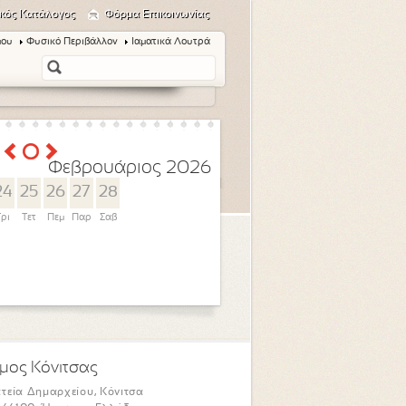
κός Κατάλογος
Φόρμα Επικοινωνίας
μου
Φυσικό Περιβάλλον
Ιαματικά Λουτρά
Φεβρουάριος 2026
24
25
26
27
28
Τρι
Τετ
Πεμ
Παρ
Σαβ
μος Κόνιτσας
τεία Δημαρχείου, Κόνιτσα