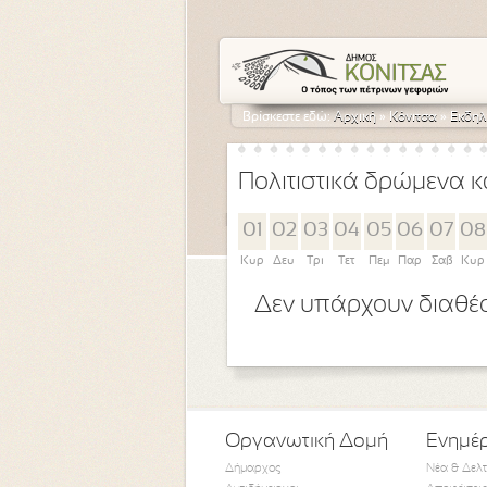
Βρίσκεστε εδώ:
Αρχική
»
Κόνιτσα
»
Εκδηλ
Πολιτιστικά δρώμενα κ
01
02
03
04
05
06
07
08
Κυρ
Δευ
Τρι
Τετ
Πεμ
Παρ
Σαβ
Κυρ
Δεν υπάρχουν διαθέσ
Οργανωτική Δομή
Ενημέ
Δήμαρχος
Νέα & Δελ