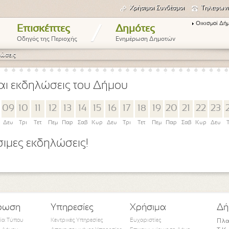
Χρήσιμοι Συνδέσμοι
Τηλεφωνι
Οικισμοί Δή
/
Επισκέπτες
Δημότες
Οδηγός της Περιοχής
Ενημέρωση Δημοτών
ώσεις
αι εκδηλώσεις του Δήμου
09
10
11
12
13
14
15
16
17
18
19
20
21
22
23
Δευ
Τρι
Τετ
Πεμ
Παρ
Σαβ
Κυρ
Δευ
Τρι
Τετ
Πεμ
Παρ
Σαβ
Κυρ
Δευ
ιμες εκδηλώσεις!
ρωση
Υπηρεσίες
Χρήσιμα
Δή
τία Τύπου
Κεντρικές Υπηρεσίες
Ευχαριστίες
Πλα