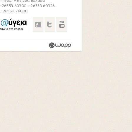
. 44100, Ήπειρος, Ελλάδα
: 26553 60300 κ 26553 60326
: 26550 24000