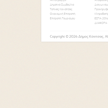
Αντιδήμαρχοι
Αποφάσεις
Δημοτικό Συμβούλιο
Διαγωνισμ
Τοπικές Κοινότητες
Προκηρύξε
Οικονομική Επιτροπή
Κληροδοτή
Επιτροπή Τουρισμού
ΕΣΠΑ 2014
ΔΙΑΦΟΡΑ 
Copyright © 2026 Δήμος Κόνιτσας. All