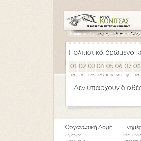
Βρίσκεστε εδώ:
Αρχική
»
Κόνιτσα
»
Εκδηλ
Πολιτιστικά δρώμενα κ
01
02
03
04
05
06
07
08
Τετ
Πεμ
Παρ
Σαβ
Κυρ
Δευ
Τρι
Τετ
Δεν υπάρχουν διαθέσ
Οργανωτική Δομή
Ενημέ
Δήμαρχος
Νέα & Δελ