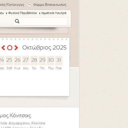
κός Κατάλογος
Φόρμα Επικοινωνίας
μου
Φυσικό Περιβάλλον
Ιαματικά Λουτρά
Οκτώβριος 2025
24
25
26
27
28
29
30
31
αρ
Σαβ
Κυρ
Δευ
Τρι
Τετ
Πεμ
Παρ
μος Κόνιτσας
τεία Δημαρχείου, Κόνιτσα