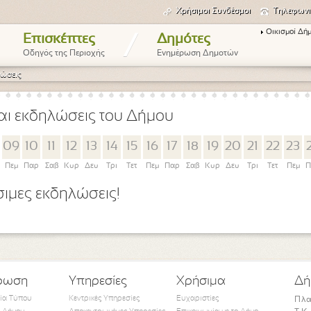
Χρήσιμοι Συνδέσμοι
Τηλεφωνι
Οικισμοί Δή
/
Επισκέπτες
Δημότες
Οδηγός της Περιοχής
Ενημέρωση Δημοτών
ώσεις
αι εκδηλώσεις του Δήμου
09
10
11
12
13
14
15
16
17
18
19
20
21
22
23
Πεμ
Παρ
Σαβ
Κυρ
Δευ
Τρι
Τετ
Πεμ
Παρ
Σαβ
Κυρ
Δευ
Τρι
Τετ
Πεμ
Π
ιμες εκδηλώσεις!
ρωση
Υπηρεσίες
Χρήσιμα
Δή
τία Τύπου
Κεντρικές Υπηρεσίες
Ευχαριστίες
Πλα