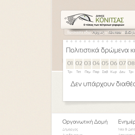
Βρίσκεστε εδώ:
Αρχική
»
Κόνιτσα
»
Εκδηλ
Πολιτιστικά δρώμενα κ
01
02
03
04
05
06
07
08
Τρι
Τετ
Πεμ
Παρ
Σαβ
Κυρ
Δευ
Τρι
Δεν υπάρχουν διαθέσ
Οργανωτική Δομή
Ενημέ
Δήμαρχος
Νέα & Δελ