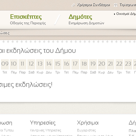
Χρήσιμοι Συνδέσμοι
Τηλεφωνι
Οικισμοί Δή
/
Επισκέπτες
Δημότες
Οδηγός της Περιοχής
Ενημέρωση Δημοτών
ώσεις
αι εκδηλώσεις του Δήμου
09
10
11
12
13
14
15
16
17
18
19
20
21
22
23
Τετ
Πεμ
Παρ
Σαβ
Κυρ
Δευ
Τρι
Τετ
Πεμ
Παρ
Σαβ
Κυρ
Δευ
Τρι
Τετ
Π
ιμες εκδηλώσεις!
ρωση
Υπηρεσίες
Χρήσιμα
Δή
τία Τύπου
Κεντρικές Υπηρεσίες
Ευχαριστίες
Πλα