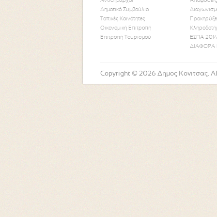
Αντιδήμαρχοι
Αποφάσεις
Δημοτικό Συμβούλιο
Διαγωνισμ
Τοπικές Κοινότητες
Προκηρύξε
Οικονομική Επιτροπή
Κληροδοτή
Επιτροπή Τουρισμού
ΕΣΠΑ 2014
ΔΙΑΦΟΡΑ 
Copyright © 2026 Δήμος Κόνιτσας. All