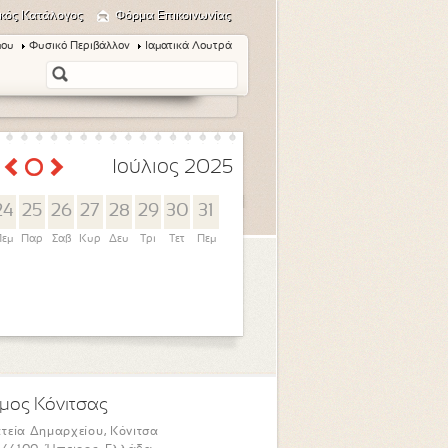
κός Κατάλογος
Φόρμα Επικοινωνίας
μου
Φυσικό Περιβάλλον
Ιαματικά Λουτρά
Ιούλιος 2025
24
25
26
27
28
29
30
31
εμ
Παρ
Σαβ
Κυρ
Δευ
Τρι
Τετ
Πεμ
μος Κόνιτσας
τεία Δημαρχείου, Κόνιτσα