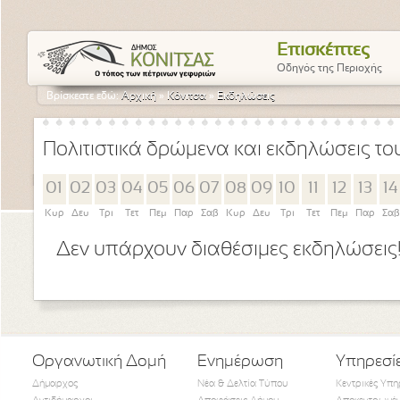
Επισκέπτες
Οδηγός της Περιοχής
Βρίσκεστε εδώ:
Αρχική
»
Κόνιτσα
»
Εκδηλώσεις
Πολιτιστικά δρώμενα και εκδηλώσεις τ
01
02
03
04
05
06
07
08
09
10
11
12
13
14
Κυρ
Δευ
Τρι
Τετ
Πεμ
Παρ
Σαβ
Κυρ
Δευ
Τρι
Τετ
Πεμ
Παρ
Σαβ
Δεν υπάρχουν διαθέσιμες εκδηλώσεις
Οργανωτική Δομή
Ενημέρωση
Υπηρεσί
Δήμαρχος
Νέα & Δελτία Τύπου
Κεντρικές Υπη