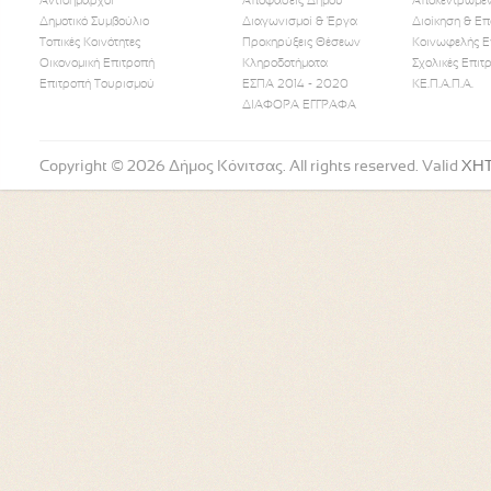
Αντιδήμαρχοι
Αποφάσεις Δήμου
Αποκεντρωμέν
Δημοτικό Συμβούλιο
Διαγωνισμοί & Έργα
Διοίκηση & Επ
Τοπικές Κοινότητες
Προκηρύξεις Θέσεων
Κοινωφελής Ε
Οικονομική Επιτροπή
Κληροδοτήματα
Σχολικές Επιτ
Like Us
Follow Us
Watch
Επιτροπή Τουρισμού
ΕΣΠΑ 2014 - 2020
ΚΕ.Π.Α.Π.Α.
ΔΙΑΦΟΡΑ ΕΓΓΡΑΦΑ
Copyright © 2026 Δήμος Κόνιτσας. All rights reserved. Valid
XH