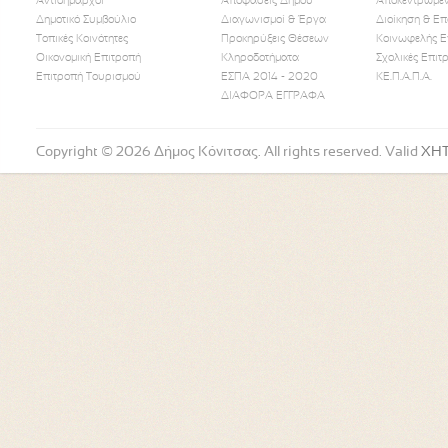
Αντιδήμαρχοι
Αποφάσεις Δήμου
Αποκεντρωμέν
Δημοτικό Συμβούλιο
Διαγωνισμοί & Έργα
Διοίκηση & Επ
Τοπικές Κοινότητες
Προκηρύξεις Θέσεων
Κοινωφελής Ε
Οικονομική Επιτροπή
Κληροδοτήματα
Σχολικές Επιτ
Like Us
Follow Us
Watch
Επιτροπή Τουρισμού
ΕΣΠΑ 2014 - 2020
ΚΕ.Π.Α.Π.Α.
ΔΙΑΦΟΡΑ ΕΓΓΡΑΦΑ
Copyright © 2026 Δήμος Κόνιτσας. All rights reserved. Valid
XH