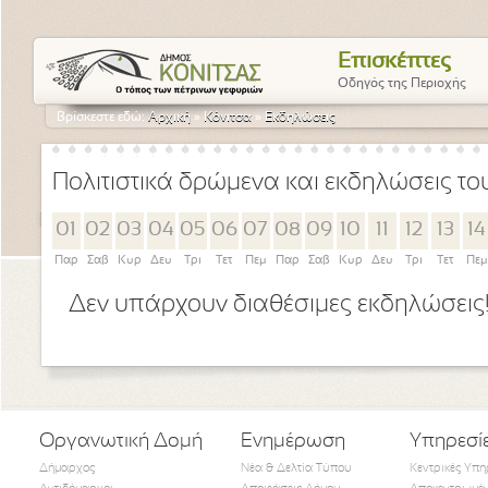
Επισκέπτες
Οδηγός της Περιοχής
Βρίσκεστε εδώ:
Αρχική
»
Κόνιτσα
»
Εκδηλώσεις
Πολιτιστικά δρώμενα και εκδηλώσεις τ
01
02
03
04
05
06
07
08
09
10
11
12
13
14
Παρ
Σαβ
Κυρ
Δευ
Τρι
Τετ
Πεμ
Παρ
Σαβ
Κυρ
Δευ
Τρι
Τετ
Πεμ
Δεν υπάρχουν διαθέσιμες εκδηλώσεις
Οργανωτική Δομή
Ενημέρωση
Υπηρεσί
Δήμαρχος
Νέα & Δελτία Τύπου
Κεντρικές Υπη