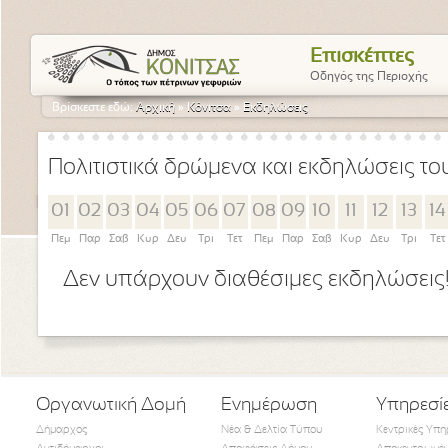
Επισκέπτες
Οδηγός της Περιοχής
Βρίσκεστε εδώ:
Αρχική
»
Κόνιτσα
»
Εκδηλώσεις
Πολιτιστικά δρώμενα και εκδηλώσεις τ
01
02
03
04
05
06
07
08
09
10
11
12
13
14
Πεμ
Παρ
Σαβ
Κυρ
Δευ
Τρι
Τετ
Πεμ
Παρ
Σαβ
Κυρ
Δευ
Τρι
Τετ
Δεν υπάρχουν διαθέσιμες εκδηλώσεις
Οργανωτική Δομή
Ενημέρωση
Υπηρεσί
Δήμαρχος
Νέα & Δελτία Τύπου
Κεντρικές Υπη