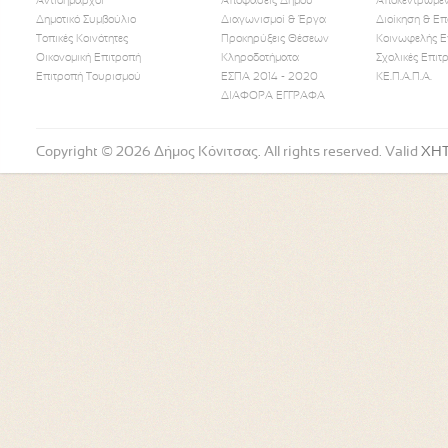
Αντιδήμαρχοι
Αποφάσεις Δήμου
Αποκεντρωμέν
Δημοτικό Συμβούλιο
Διαγωνισμοί & Έργα
Διοίκηση & Επ
Τοπικές Κοινότητες
Προκηρύξεις Θέσεων
Κοινωφελής Ε
Οικονομική Επιτροπή
Κληροδοτήματα
Σχολικές Επιτ
Like Us
Follow Us
Watch
Επιτροπή Τουρισμού
ΕΣΠΑ 2014 - 2020
ΚΕ.Π.Α.Π.Α.
ΔΙΑΦΟΡΑ ΕΓΓΡΑΦΑ
Copyright © 2026 Δήμος Κόνιτσας. All rights reserved. Valid
XH