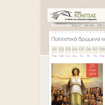
Βρίσκεστε εδώ:
Αρχική
»
Κόνιτσα
»
Εκδηλ
Πολιτιστικά δρώμενα κ
01
02
03
04
05
06
07
08
Παρ
Σαβ
Κυρ
Δευ
Τρι
Τετ
Πεμ
Παρ
25
Μάρ
2019