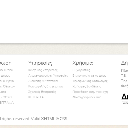
ρωση
Υπηρεσίες
Χρήσιμα
Δή
τία Τύπου
Κεντρικές Υπηρεσίες
Ευχαριστίες
Πλα
 Δήμου
Αποκεντρωμένες Υπηρεσίες
Επικοινωνία με το Δήμο
Τ.Κ
Τηλ
οί & Έργα
Διοίκηση & Εποπτεία
Τηλεφωνικός Κατάλογος
Φαξ
ις Θέσεων
Κοινωφελής Επιχείρηση
Χρήσιμες Συνδέσεις
ματα
Σχολικές Επιτροπές
Πρόσβαση στην περιοχή
Like Us
Follow Us
Watch Us
 - 2020
ΚΕ.Π.Α.Π.Α.
Φωτογραφικό Υλικό
ΕΓΓΡΑΦΑ
 rights reserved. Valid
XHTML
&
CSS
.