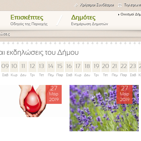
Χρήσιμοι Συνδέσμοι
Τηλεφωνι
Οικισμοί Δή
/
Επισκέπτες
Δημότες
Οδηγός της Περιοχής
Ενημέρωση Δημοτών
ώσεις
αι εκδηλώσεις του Δήμου
09
10
11
12
13
14
15
16
17
18
19
20
21
22
23
Σαβ
Κυρ
Δευ
Τρι
Τετ
Πεμ
Παρ
Σαβ
Κυρ
Δευ
Τρι
Τετ
Πεμ
Παρ
Σαβ
Κ
27
27
Μάρ
Μάρ
2019
2019