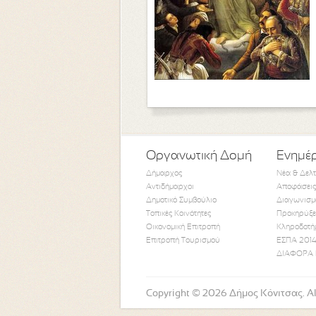
Οργανωτική Δομή
Ενημέ
Δήμαρχος
Νέα & Δελ
Αντιδήμαρχοι
Αποφάσεις
Δημοτικό Συμβούλιο
Διαγωνισμ
Τοπικές Κοινότητες
Προκηρύξε
Οικονομική Επιτροπή
Κληροδοτή
Επιτροπή Τουρισμού
ΕΣΠΑ 2014
ΔΙΑΦΟΡΑ 
Copyright © 2026 Δήμος Κόνιτσας. All