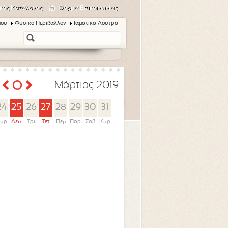
κός Κατάλογος
Φόρμα Επικοινωνίας
μου
Φυσικό Περιβάλλον
Ιαματικά Λουτρά
Μάρτιος 2019
24
25
26
27
28
29
30
31
υρ
Δευ
Τρι
Τετ
Πεμ
Παρ
Σαβ
Κυρ