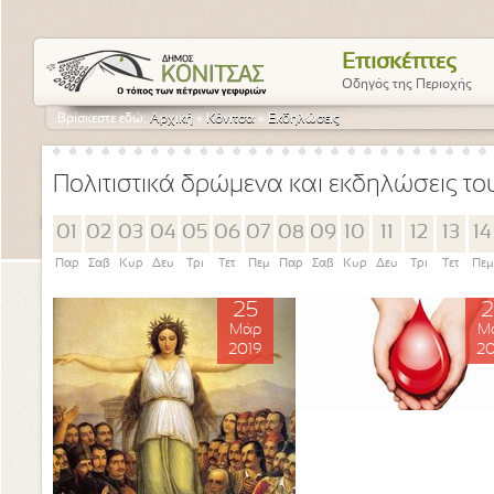
Επισκέπτες
Οδηγός της Περιοχής
Βρίσκεστε εδώ:
Αρχική
»
Κόνιτσα
»
Εκδηλώσεις
Πολιτιστικά δρώμενα και εκδηλώσεις τ
01
02
03
04
05
06
07
08
09
10
11
12
13
14
Παρ
Σαβ
Κυρ
Δευ
Τρι
Τετ
Πεμ
Παρ
Σαβ
Κυρ
Δευ
Τρι
Τετ
Πεμ
25
2
Μάρ
Μ
2019
20