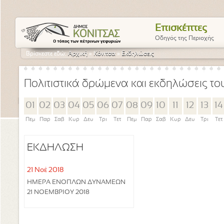
Επισκέπτες
Οδηγός της Περιοχής
Βρίσκεστε εδώ:
Αρχική
»
Κόνιτσα
»
Εκδηλώσεις
Πολιτιστικά δρώμενα και εκδηλώσεις τ
01
02
03
04
05
06
07
08
09
10
11
12
13
14
Πεμ
Παρ
Σαβ
Κυρ
Δευ
Τρι
Τετ
Πεμ
Παρ
Σαβ
Κυρ
Δευ
Τρι
Τετ
ΕΚΔΗΛΩΣΗ
21 Νοέ 2018
ΗΜΕΡΑ ΕΝΟΠΛΩΝ ΔΥΝΑΜΕΩΝ
21 ΝΟΕΜΒΡΙΟΥ 2018