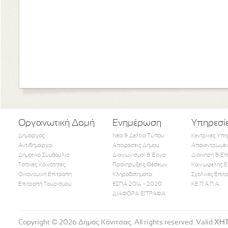
Οργανωτική Δομή
Ενημέρωση
Υπηρεσί
Δήμαρχος
Νέα & Δελτία Τύπου
Κεντρικές Υπη
Αντιδήμαρχοι
Αποφάσεις Δήμου
Αποκεντρωμέν
Δημοτικό Συμβούλιο
Διαγωνισμοί & Έργα
Διοίκηση & Επ
Τοπικές Κοινότητες
Προκηρύξεις Θέσεων
Κοινωφελής Ε
Οικονομική Επιτροπή
Κληροδοτήματα
Σχολικές Επιτ
Like Us
Follow Us
Watch
Επιτροπή Τουρισμού
ΕΣΠΑ 2014 - 2020
ΚΕ.Π.Α.Π.Α.
ΔΙΑΦΟΡΑ ΕΓΓΡΑΦΑ
Copyright © 2026 Δήμος Κόνιτσας. All rights reserved. Valid
XH