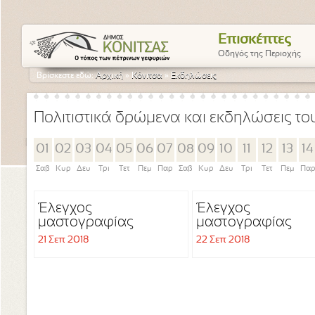
Επισκέπτες
Οδηγός της Περιοχής
Βρίσκεστε εδώ:
Αρχική
»
Κόνιτσα
»
Εκδηλώσεις
Πολιτιστικά δρώμενα και εκδηλώσεις τ
01
02
03
04
05
06
07
08
09
10
11
12
13
14
Σαβ
Κυρ
Δευ
Τρι
Τετ
Πεμ
Παρ
Σαβ
Κυρ
Δευ
Τρι
Τετ
Πεμ
Πα
Έλεγχος
Έλεγχος
μαστογραφίας
μαστογραφίας
21 Σεπ 2018
22 Σεπ 2018