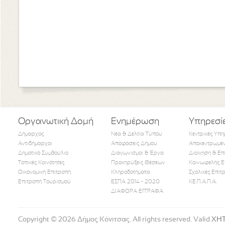
Οργανωτική Δομή
Ενημέρωση
Υπηρεσί
Δήμαρχος
Νέα & Δελτία Τύπου
Κεντρικές Υπη
Αντιδήμαρχοι
Αποφάσεις Δήμου
Αποκεντρωμέν
Δημοτικό Συμβούλιο
Διαγωνισμοί & Έργα
Διοίκηση & Επ
Τοπικές Κοινότητες
Προκηρύξεις Θέσεων
Κοινωφελής Ε
Οικονομική Επιτροπή
Κληροδοτήματα
Σχολικές Επιτ
Like Us
Follow Us
Watch
Επιτροπή Τουρισμού
ΕΣΠΑ 2014 - 2020
ΚΕ.Π.Α.Π.Α.
ΔΙΑΦΟΡΑ ΕΓΓΡΑΦΑ
Copyright © 2026 Δήμος Κόνιτσας. All rights reserved. Valid
XH