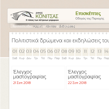
Επισκέπτες
Οδηγός της Περιοχής
Βρίσκεστε εδώ:
Αρχική
»
Κόνιτσα
»
Εκδηλώσεις
Πολιτιστικά δρώμενα και εκδηλώσεις τ
01
02
03
04
05
06
07
08
09
10
11
12
13
14
Σαβ
Κυρ
Δευ
Τρι
Τετ
Πεμ
Παρ
Σαβ
Κυρ
Δευ
Τρι
Τετ
Πεμ
Πα
Έλεγχος
Έλεγχος
μαστογραφίας
μαστογραφίας
21 Σεπ 2018
22 Σεπ 2018