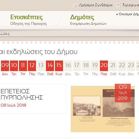
Χρήσιμοι Συνδέσμοι
Τηλεφωνι
Οικισμοί Δή
/
Επισκέπτες
Δημότες
Οδηγός της Περιοχής
Ενημέρωση Δημοτών
ώσεις
αι εκδηλώσεις του Δήμου
09
10
11
12
13
14
15
16
17
18
19
20
21
22
23
Δευ
Τρι
Τετ
Πεμ
Παρ
Σαβ
Κυρ
Δευ
Τρι
Τετ
Πεμ
Παρ
Σαβ
Κυρ
Δευ
09
ΕΠΕΤΕΙΟΣ
Ιούλ
ΠΥΡΠΟΛΗΣΗΣ
2018
ΧΩΡΙΩΝ
08 Ιούλ 2018
ΜΟΛΥΒΔΟΣΚΕΠΑΣΤΗΣ,
ΑΗΔΟΝΟΧΩΡΙΟΥ ΚΑΙ
ΚΑΛΟΒΡΥΣΗΣ ΑΠΟ
ΤΟΥΣ ΓΕΡΜΑΝΟΥΣ
ΚΑΤΑΚΤΗΤΕΣ