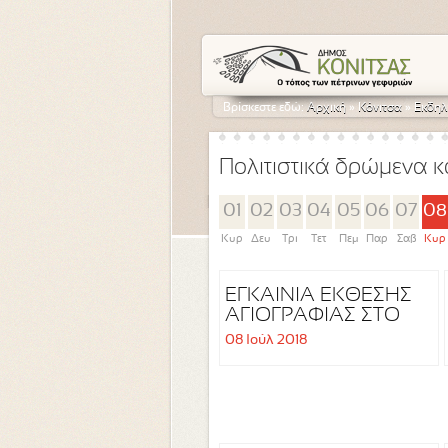
Βρίσκεστε εδώ:
Αρχική
»
Κόνιτσα
»
Εκδηλ
Πολιτιστικά δρώμενα κ
01
02
03
04
05
06
07
08
Κυρ
Δευ
Τρι
Τετ
Πεμ
Παρ
Σαβ
Κυρ
ΕΓΚΑΙΝΙΑ ΕΚΘΕΣΗΣ
ΑΓΙΟΓΡΑΦΙΑΣ ΣΤΟ
ΚΟΥΣΕΙΟ ΕΚΘΕΣΙΑΚΟ
08 Ιούλ 2018
ΚΕΝΤΡΟ