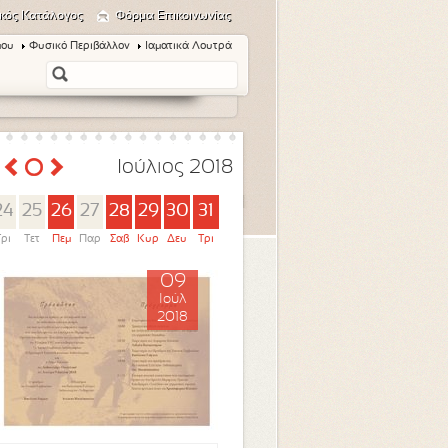
κός Κατάλογος
Φόρμα Επικοινωνίας
μου
Φυσικό Περιβάλλον
Ιαματικά Λουτρά
Ιούλιος 2018
24
25
26
27
28
29
30
31
Τρι
Τετ
Πεμ
Παρ
Σαβ
Κυρ
Δευ
Τρι
09
Ιούλ
2018